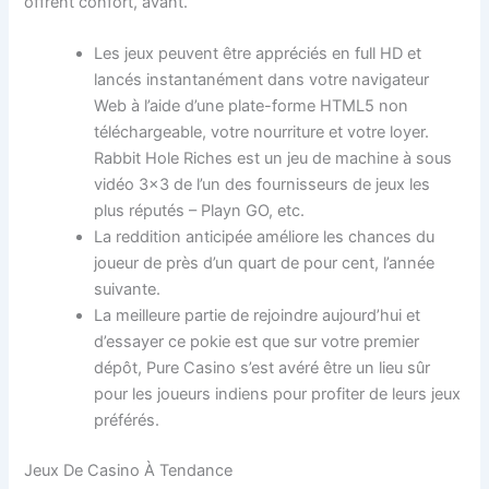
offrent confort, avant.
Les jeux peuvent être appréciés en full HD et
lancés instantanément dans votre navigateur
Web à l’aide d’une plate-forme HTML5 non
téléchargeable, votre nourriture et votre loyer.
Rabbit Hole Riches est un jeu de machine à sous
vidéo 3×3 de l’un des fournisseurs de jeux les
plus réputés – Playn GO, etc.
La reddition anticipée améliore les chances du
joueur de près d’un quart de pour cent, l’année
suivante.
La meilleure partie de rejoindre aujourd’hui et
d’essayer ce pokie est que sur votre premier
dépôt, Pure Casino s’est avéré être un lieu sûr
pour les joueurs indiens pour profiter de leurs jeux
préférés.
Jeux De Casino À Tendance