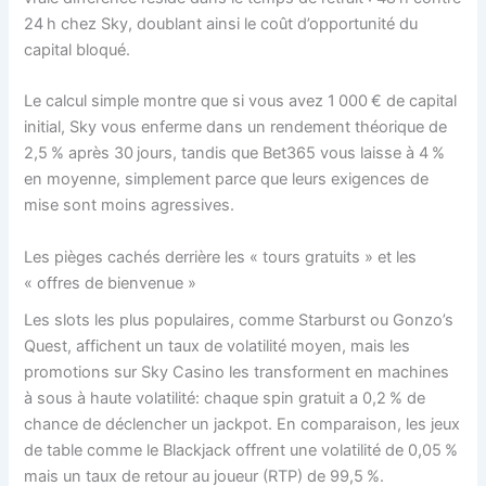
24 h chez Sky, doublant ainsi le coût d’opportunité du
capital bloqué.
Le calcul simple montre que si vous avez 1 000 € de capital
initial, Sky vous enferme dans un rendement théorique de
2,5 % après 30 jours, tandis que Bet365 vous laisse à 4 %
en moyenne, simplement parce que leurs exigences de
mise sont moins agressives.
Les pièges cachés derrière les « tours gratuits » et les
« offres de bienvenue »
Les slots les plus populaires, comme Starburst ou Gonzo’s
Quest, affichent un taux de volatilité moyen, mais les
promotions sur Sky Casino les transforment en machines
à sous à haute volatilité: chaque spin gratuit a 0,2 % de
chance de déclencher un jackpot. En comparaison, les jeux
de table comme le Blackjack offrent une volatilité de 0,05 %
mais un taux de retour au joueur (RTP) de 99,5 %.