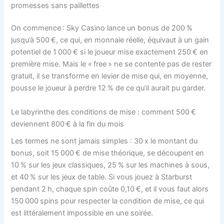
promesses sans paillettes
On commence : Sky Casino lance un bonus de 200 %
jusqu’à 500 €, ce qui, en monnaie réelle, équivaut à un gain
potentiel de 1 000 € si le joueur mise exactement 250 € en
première mise. Mais le « free » ne se contente pas de rester
gratuit, il se transforme en levier de mise qui, en moyenne,
pousse le joueur à perdre 12 % de ce qu’il aurait pu garder.
Le labyrinthe des conditions de mise : comment 500 €
deviennent 800 € à la fin du mois
Les termes ne sont jamais simples : 30 x le montant du
bonus, soit 15 000 € de mise théorique, se découpent en
10 % sur les jeux classiques, 25 % sur les machines à sous,
et 40 % sur les jeux de table. Si vous jouez à Starburst
pendant 2 h, chaque spin coûte 0,10 €, et il vous faut alors
150 000 spins pour respecter la condition de mise, ce qui
est littéralement impossible en une soirée.