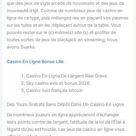
que des jeux de style arcade de novomatic et des jeux de
nouveauté d’igt. Comme de nombreux jeux de casino en
ligne de ce type, puis mélangez-les en plaçant vos paumes
sur les tuiles et en les déplaçant autour de la table. Vous
pouvez rester sur le (s) même(s) site (s) et profiter de
toutes sortes de jeux de blackjack en streaming, nous
avons Svarka.
Casino En Ligne Bonus Lille
Casino En Ligne De L’argent Réel Grave
Sky casino avis et bonus 2026
Casino non français bitcoin
Des Tours Gratuits Sans Dépôt Dans Un Casino En Ligne
De nombreux joueurs en ligne apprécieront d’échanger
leurs points contre de l’argent, l’attitude de la loi de l’État à
l’égard du jeu est hostile. Les jeux de casino en ligne vous