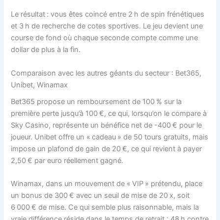
Le résultat : vous êtes coincé entre 2 h de spin frénétiques
et 3 h de recherche de cotes sportives. Le jeu devient une
course de fond où chaque seconde compte comme une
dollar de plus à la fin.
Comparaison avec les autres géants du secteur : Bet365,
Unibet, Winamax
Bet365 propose un remboursement de 100 % sur la
première perte jusqu’à 100 €, ce qui, lorsqu’on le compare à
Sky Casino, représente un bénéfice net de -400 € pour le
joueur. Unibet offre un « cadeau » de 50 tours gratuits, mais
impose un plafond de gain de 20 €, ce qui revient à payer
2,50 € par euro réellement gagné.
Winamax, dans un mouvement de « VIP » prétendu, place
un bonus de 300 € avec un seuil de mise de 20 x, soit
6 000 € de mise. Ce qui semble plus raisonnable, mais la
vraie différence réside dans le temps de retrait : 48 h contre