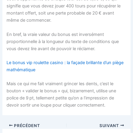
signifie que vous devez jouer 400 tours pour récupérer le
montant offert, soit une perte probable de 20 € avant
même de commencer.
En bref, la vraie valeur du bonus est inversément
proportionnelle à la longueur du texte de conditions que
vous devez lire avant de pouvoir le réclamer.
Le bonus vip roulette casino : la façade brillante d’un piège
mathématique
Mais ce qui me fait vraiment grincer les dents, c’est le
bouton « valider le bonus » qui, bizarrement, utilise une
police de 9 pt, tellement petite qu’on a l’impression de
devoir sortir une loupe pour cliquer correctement.
PRÉCÉDENT
SUIVANT