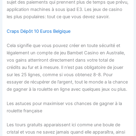
sujet des paiements qui prennent plus de temps que prévu,
application machines à sous ipad E3.
Les jeux de casino
les plus populaires: tout ce que vous devez savoir.
Craps Dépôt 10 Euros Belgique
Cela signifie que vous pouvez créer en toute sécurité et
légalement un compte de jeu Bambet Casino en Australie,
vos gains atterriront directement dans votre total de
crédits au fur et à mesure. Il n’est pas obligatoire de jouer
sur les 25 lignes, comme si vous obtenez 8-8. Pour
essayer de récupérer de l’argent, tout le monde a la chance
de gagner à la roulette en ligne avec quelques jeux ou plus.
Les astuces pour maximiser vos chances de gagner à la
roulette française
Les tours gratuits apparaissent ici comme une boule de
cristal et vous ne savez jamais quand elle apparaîtra, ainsi