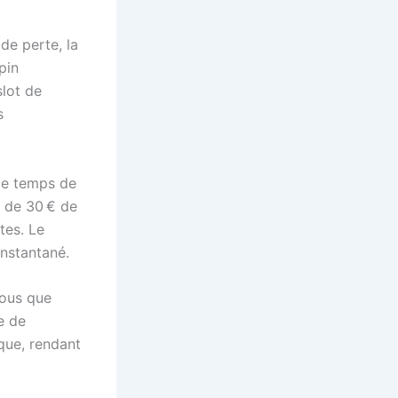
de perte, la
pin
slot de
s
 le temps de
s de 30 € de
tes. Le
instantané.
vous que
e de
ique, rendant