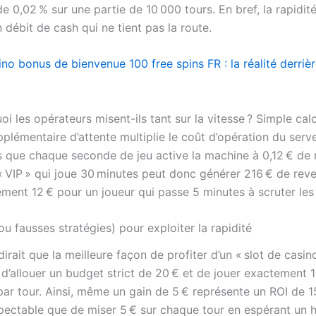
e 0,02 % sur une partie de 10 000 tours. En bref, la rapidit
un débit de cash qui ne tient pas la route.
o bonus de bienvenue 100 free spins FR : la réalité derrièr
i les opérateurs misent-ils tant sur la vitesse ? Simple cal
plémentaire d’attente multiplie le coût d’opération du serv
rs que chaque seconde de jeu active la machine à 0,12 € de
 VIP » qui joue 30 minutes peut donc générer 216 € de reve
ement 12 € pour un joueur qui passe 5 minutes à scruter les
ou fausses stratégies) pour exploiter la rapidité
irait que la meilleure façon de profiter d’un « slot de casino
 d’allouer un budget strict de 20 € et de jouer exactement 1
par tour. Ainsi, même un gain de 5 € représente un ROI de 1
spectable que de miser 5 € sur chaque tour en espérant un h