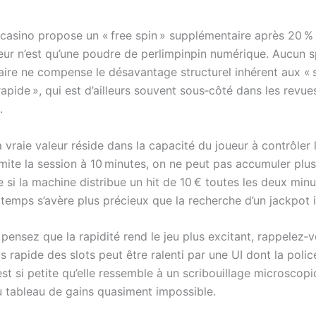
 casino propose un « free spin » supplémentaire après 20 % 
eur n’est qu’une poudre de perlimpinpin numérique. Aucun s
ire ne compense le désavantage structurel inhérent aux « 
rapide », qui est d’ailleurs souvent sous‑côté dans les revue
.
 vraie valeur réside dans la capacité du joueur à contrôler
 limite la session à 10 minutes, on ne peut pas accumuler plu
si la machine distribue un hit de 10 € toutes les deux minu
 temps s’avère plus précieux que la recherche d’un jackpot 
pensez que la rapidité rend le jeu plus excitant, rappelez‑
 rapide des slots peut être ralenti par une UI dont la polic
st si petite qu’elle ressemble à un scribouillage microscop
du tableau de gains quasiment impossible.