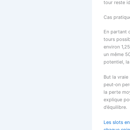
tour reste i
Cas pratique
En partant 
tours possi
environ 1,25
un même 50 
potentiel, l
But la vrai
peut‑on per
la perte mo
explique pou
d’équilibre.
Les slots en
chaque spin