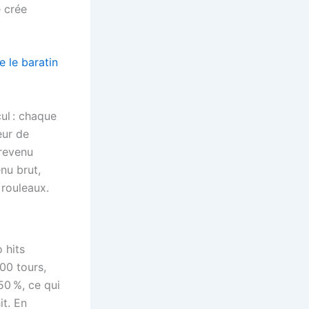
é crée
e le baratin
cul : chaque
eur de
 revenu
nu brut,
 rouleaux.
 hits
00 tours,
50 %, ce qui
it. En