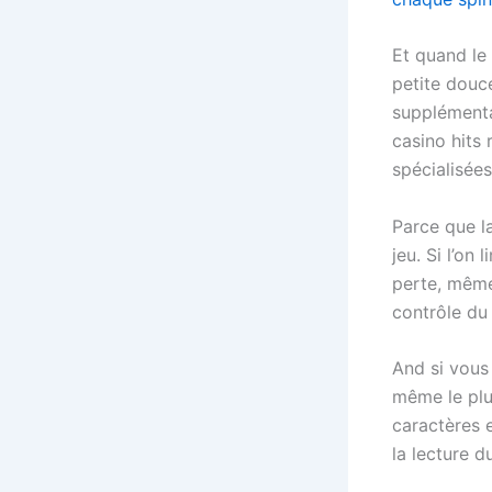
Et quand le
petite douc
supplémenta
casino hits 
spécialisées
Parce que la
jeu. Si l’on
perte, même 
contrôle du
And si vous 
même le plus
caractères e
la lecture 