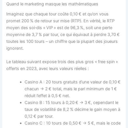
Quand le marketing masque les mathématiques
Imaginez que chaque tour coûte 0,10 € et qu’on vous
promet 200 % de retour sur mise (RTP). En vérité, le RTP
moyen des soi‑dis « VIP » est de 96,3 %, soit une perte
moyenne de 3,7 % par tour, ce qui équivaut à perdre 3,70 €
toutes les 100 tours – un chiffre que la plupart des joueurs
ignorent.
Le tableau suivant expose trois des plus gros « free spin »
offerts en 2023, avec leurs valeurs réelles :
Casino A : 20 tours gratuits d’une valeur de 0,10 €
chacun → 2 € total, mais le pari minimum de 1 €
réduit l’effet à 0,5 € net.
Casino B : 15 tours à 0,20 € → 3 €, cependant le
taux de volatilité de 8,2 % décime le gain moyen à
0,12 € par tour.
Casino C : 10 tours de 0,50 € → 5 €, mais le code