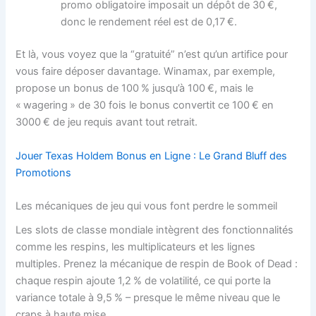
promo obligatoire imposait un dépôt de 30 €,
donc le rendement réel est de 0,17 €.
Et là, vous voyez que la “gratuité” n’est qu’un artifice pour
vous faire déposer davantage. Winamax, par exemple,
propose un bonus de 100 % jusqu’à 100 €, mais le
« wagering » de 30 fois le bonus convertit ce 100 € en
3000 € de jeu requis avant tout retrait.
Jouer Texas Holdem Bonus en Ligne : Le Grand Bluff des
Promotions
Les mécaniques de jeu qui vous font perdre le sommeil
Les slots de classe mondiale intègrent des fonctionnalités
comme les respins, les multiplicateurs et les lignes
multiples. Prenez la mécanique de respin de Book of Dead :
chaque respin ajoute 1,2 % de volatilité, ce qui porte la
variance totale à 9,5 % – presque le même niveau que le
craps à haute mise.