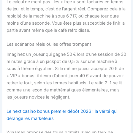
Le calcul ne ment pas : les « free » sont facturés en temps
de jeu, et le temps, c’est de l’argent réel. Comparez cela à la
rapidité de la machine à sous 6 717, où chaque tour dure
moins d’une seconde. Vous êtes plus susceptible de finir la
partie avant même que le café refroidisse.
Les scénarios réels où les offres trompent
Imaginez un joueur qui gagne 50 € lors d’une session de 30
minutes grâce à un jackpot de 0,5 % sur une machine à
sous à thème égyptien. Si le même joueur accepte 20 € de
« VIP » bonus, il devra d’abord jouer 40 € avant de pouvoir
retirer le tout, selon les termes habituels. Le ratio 2 :1 se lit
comme une leçon de mathématiques élémentaires, mais
les joueurs novices le négligent.
Le next casino bonus premier dépôt 2026 : la vérité qui
dérange les marketeurs
Winamax propose des tours gratuits avec un taux de