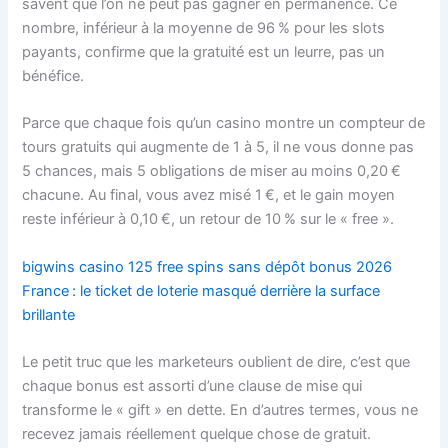
savent que l’on ne peut pas gagner en permanence. Ce
nombre, inférieur à la moyenne de 96 % pour les slots
payants, confirme que la gratuité est un leurre, pas un
bénéfice.
Parce que chaque fois qu’un casino montre un compteur de
tours gratuits qui augmente de 1 à 5, il ne vous donne pas
5 chances, mais 5 obligations de miser au moins 0,20 €
chacune. Au final, vous avez misé 1 €, et le gain moyen
reste inférieur à 0,10 €, un retour de 10 % sur le « free ».
bigwins casino 125 free spins sans dépôt bonus 2026
France : le ticket de loterie masqué derrière la surface
brillante
Le petit truc que les marketeurs oublient de dire, c’est que
chaque bonus est assorti d’une clause de mise qui
transforme le « gift » en dette. En d’autres termes, vous ne
recevez jamais réellement quelque chose de gratuit.