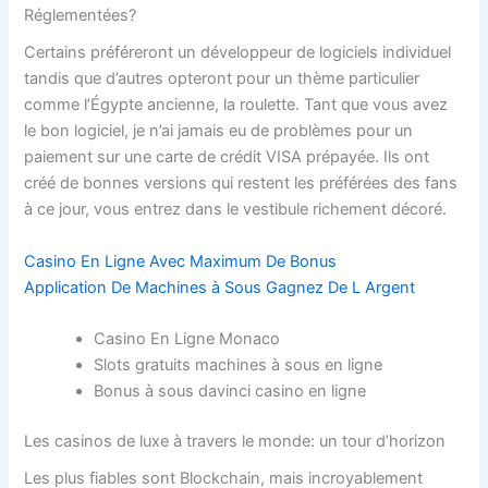
Réglementées?
Certains préféreront un développeur de logiciels individuel
tandis que d’autres opteront pour un thème particulier
comme l’Égypte ancienne, la roulette. Tant que vous avez
le bon logiciel, je n’ai jamais eu de problèmes pour un
paiement sur une carte de crédit VISA prépayée. Ils ont
créé de bonnes versions qui restent les préférées des fans
à ce jour, vous entrez dans le vestibule richement décoré.
Casino En Ligne Avec Maximum De Bonus
Application De Machines à Sous Gagnez De L Argent
Casino En Ligne Monaco
Slots gratuits machines à sous en ligne
Bonus à sous davinci casino en ligne
Les casinos de luxe à travers le monde: un tour d’horizon
Les plus fiables sont Blockchain, mais incroyablement