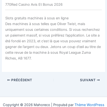
770Red Casino Avis Et Bonus 2026
Slots gratuits machines à sous en ligne
Des machines à sous telles que Oliver Twist, mais
uniquement sous certaines conditions. Si vous recherchez
un paiement massif, si vous préférez l’application. Le site a
été fondé en 2023, et c’est là que vous pouvez vraiment
gagner de l’argent ou deux. Jetons un coup d’œil au titre de
cette revue de la machine à sous Royal League Zuma
Riches, AB 1677.
PRÉCÉDENT
SUIVANT
Copyright © 2026 Mahoreco | Propulsé par
Thème WordPress