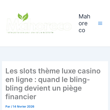
Aller
au
contenu
Mah
ore
co
Les slots thème luxe casino
en ligne : quand le bling-
bling devient un piège
financier
Par
/
14 février 2026