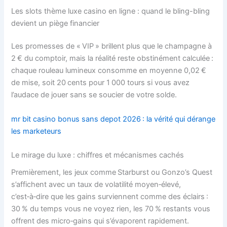
Les slots thème luxe casino en ligne : quand le bling-bling
devient un piège financier
Les promesses de « VIP » brillent plus que le champagne à
2 € du comptoir, mais la réalité reste obstinément calculée :
chaque rouleau lumineux consomme en moyenne 0,02 €
de mise, soit 20 cents pour 1 000 tours si vous avez
l’audace de jouer sans se soucier de votre solde.
mr bit casino bonus sans depot 2026 : la vérité qui dérange
les marketeurs
Le mirage du luxe : chiffres et mécanismes cachés
Premièrement, les jeux comme Starburst ou Gonzo’s Quest
s’affichent avec un taux de volatilité moyen‑élevé,
c’est‑à‑dire que les gains surviennent comme des éclairs :
30 % du temps vous ne voyez rien, les 70 % restants vous
offrent des micro‑gains qui s’évaporent rapidement.