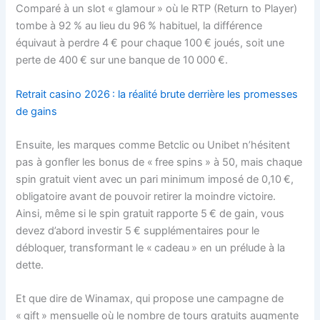
Comparé à un slot « glamour » où le RTP (Return to Player)
tombe à 92 % au lieu du 96 % habituel, la différence
équivaut à perdre 4 € pour chaque 100 € joués, soit une
perte de 400 € sur une banque de 10 000 €.
Retrait casino 2026 : la réalité brute derrière les promesses
de gains
Ensuite, les marques comme Betclic ou Unibet n’hésitent
pas à gonfler les bonus de « free spins » à 50, mais chaque
spin gratuit vient avec un pari minimum imposé de 0,10 €,
obligatoire avant de pouvoir retirer la moindre victoire.
Ainsi, même si le spin gratuit rapporte 5 € de gain, vous
devez d’abord investir 5 € supplémentaires pour le
débloquer, transformant le « cadeau » en un prélude à la
dette.
Et que dire de Winamax, qui propose une campagne de
« gift » mensuelle où le nombre de tours gratuits augmente