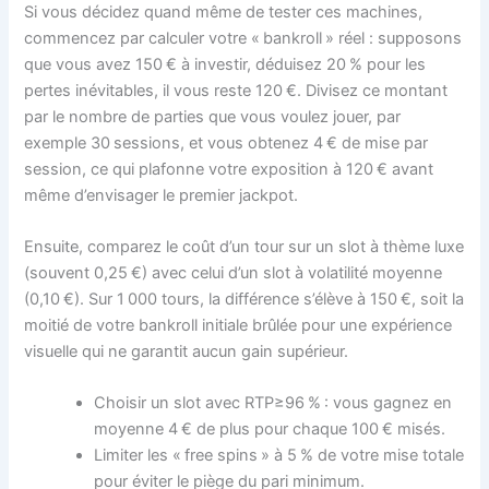
Si vous décidez quand même de tester ces machines,
commencez par calculer votre « bankroll » réel : supposons
que vous avez 150 € à investir, déduisez 20 % pour les
pertes inévitables, il vous reste 120 €. Divisez ce montant
par le nombre de parties que vous voulez jouer, par
exemple 30 sessions, et vous obtenez 4 € de mise par
session, ce qui plafonne votre exposition à 120 € avant
même d’envisager le premier jackpot.
Ensuite, comparez le coût d’un tour sur un slot à thème luxe
(souvent 0,25 €) avec celui d’un slot à volatilité moyenne
(0,10 €). Sur 1 000 tours, la différence s’élève à 150 €, soit la
moitié de votre bankroll initiale brûlée pour une expérience
visuelle qui ne garantit aucun gain supérieur.
Choisir un slot avec RTP≥96 % : vous gagnez en
moyenne 4 € de plus pour chaque 100 € misés.
Limiter les « free spins » à 5 % de votre mise totale
pour éviter le piège du pari minimum.