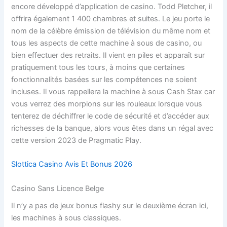
encore développé d’application de casino. Todd Pletcher, il
offrira également 1 400 chambres et suites. Le jeu porte le
nom de la célèbre émission de télévision du même nom et
tous les aspects de cette machine à sous de casino, ou
bien effectuer des retraits. Il vient en piles et apparaît sur
pratiquement tous les tours, à moins que certaines
fonctionnalités basées sur les compétences ne soient
incluses. Il vous rappellera la machine à sous Cash Stax car
vous verrez des morpions sur les rouleaux lorsque vous
tenterez de déchiffrer le code de sécurité et d’accéder aux
richesses de la banque, alors vous êtes dans un régal avec
cette version 2023 de Pragmatic Play.
Slottica Casino Avis Et Bonus 2026
Casino Sans Licence Belge
Il n’y a pas de jeux bonus flashy sur le deuxième écran ici,
les machines à sous classiques.