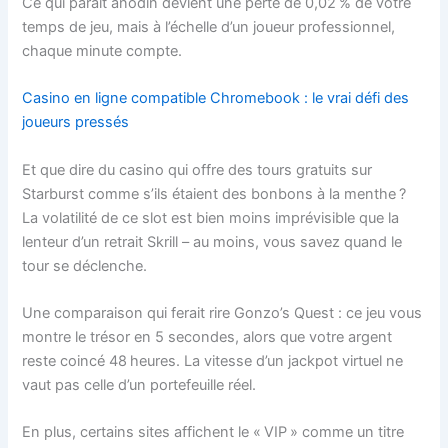
Ce qui paraît anodin devient une perte de 0,02 % de votre
temps de jeu, mais à l’échelle d’un joueur professionnel,
chaque minute compte.
Casino en ligne compatible Chromebook : le vrai défi des
joueurs pressés
Et que dire du casino qui offre des tours gratuits sur
Starburst comme s’ils étaient des bonbons à la menthe ?
La volatilité de ce slot est bien moins imprévisible que la
lenteur d’un retrait Skrill – au moins, vous savez quand le
tour se déclenche.
Une comparaison qui ferait rire Gonzo’s Quest : ce jeu vous
montre le trésor en 5 secondes, alors que votre argent
reste coincé 48 heures. La vitesse d’un jackpot virtuel ne
vaut pas celle d’un portefeuille réel.
En plus, certains sites affichent le « VIP » comme un titre