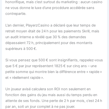
honorifique, mais c’est surtout du marketing : aucun casino
ne vous donne le luxe d’une procédure accélérée sans
contrepartie.
L’an dernier, PlayerzCasino a déclaré que leur temps de
retrait moyen était de 24 h pour les paiements Skrill, mais
un audit interne a révélé que 30 % des demandes
dépassaient 72 h, principalement pour des montants
supérieurs à 500 €.
Si vous pensez que 500 € sont insignifiants, rappelez‑vous
que 5 € par jour représentent 1825 € sur cinq ans – une
petite somme qui montre bien la différence entre « rapide »
et « réellement rapide ».
Un joueur avisé calculera son ROI non seulement en
fonction des gains du jeu mais aussi du temps perdu en
attente de ses fonds. Une perte de 2 h par mois, c’est 24 h
par an, soit un jour complet à ne pas jouer.