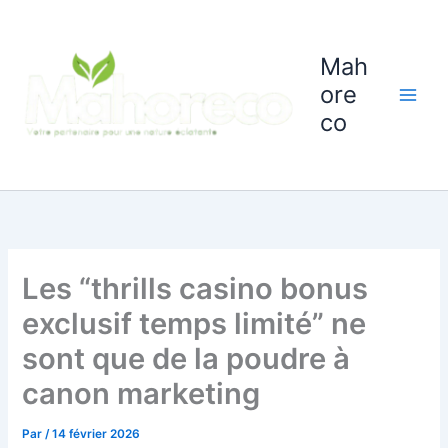
Aller
au
contenu
Mah
ore
co
Les “thrills casino bonus
exclusif temps limité” ne
sont que de la poudre à
canon marketing
Par
/
14 février 2026