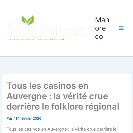
Aller
au
contenu
Mah
ore
co
Tous les casinos en
Auvergne : la vérité crue
derrière le folklore régional
Par
/
14 février 2026
Tous les casinos en Auvergne : la vérité crue derrière le