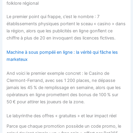
folklore régional
Le premier point qui frappe, c’est le nombre : 7
établissements physiques portent le sceau « casino » dans
la région, alors que les publicités en ligne gonflent ce
chiffre à plus de 20 en invoquant des licences fictives.
Machine à sous pompéii en ligne : la vérité qui fâche les
marketeux
And voici le premier exemple concret : le Casino de
Clermont-Ferrand, avec ses 1 200 places, ne dépasse
jamais les 45 % de remplissage en semaine, alors que les
opérateurs en ligne promettent des bonus de 100 % sur
50 € pour attirer les joueurs de la zone.
Le labyrinthe des offres « gratuites » et leur impact réel
Parce que chaque promotion possède un code promo, le