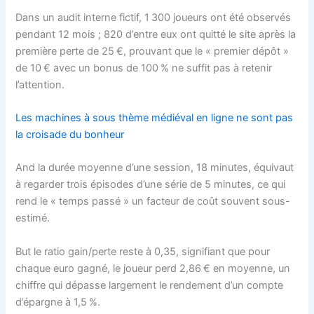
Dans un audit interne fictif, 1 300 joueurs ont été observés
pendant 12 mois ; 820 d’entre eux ont quitté le site après la
première perte de 25 €, prouvant que le « premier dépôt »
de 10 € avec un bonus de 100 % ne suffit pas à retenir
l’attention.
Les machines à sous thème médiéval en ligne ne sont pas
la croisade du bonheur
And la durée moyenne d’une session, 18 minutes, équivaut
à regarder trois épisodes d’une série de 5 minutes, ce qui
rend le « temps passé » un facteur de coût souvent sous-
estimé.
But le ratio gain/perte reste à 0,35, signifiant que pour
chaque euro gagné, le joueur perd 2,86 € en moyenne, un
chiffre qui dépasse largement le rendement d’un compte
d’épargne à 1,5 %.