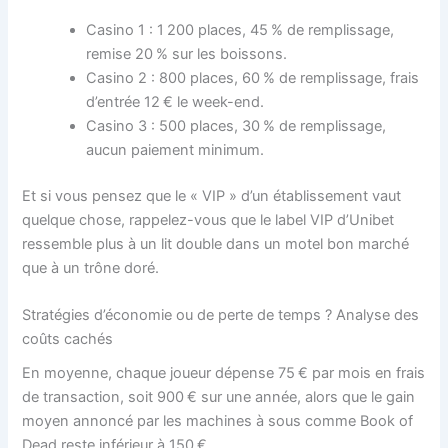
Casino 1 : 1 200 places, 45 % de remplissage,
remise 20 % sur les boissons.
Casino 2 : 800 places, 60 % de remplissage, frais
d’entrée 12 € le week-end.
Casino 3 : 500 places, 30 % de remplissage,
aucun paiement minimum.
Et si vous pensez que le « VIP » d’un établissement vaut
quelque chose, rappelez-vous que le label VIP d’Unibet
ressemble plus à un lit double dans un motel bon marché
que à un trône doré.
Stratégies d’économie ou de perte de temps ? Analyse des
coûts cachés
En moyenne, chaque joueur dépense 75 € par mois en frais
de transaction, soit 900 € sur une année, alors que le gain
moyen annoncé par les machines à sous comme Book of
Dead reste inférieur à 150 €.