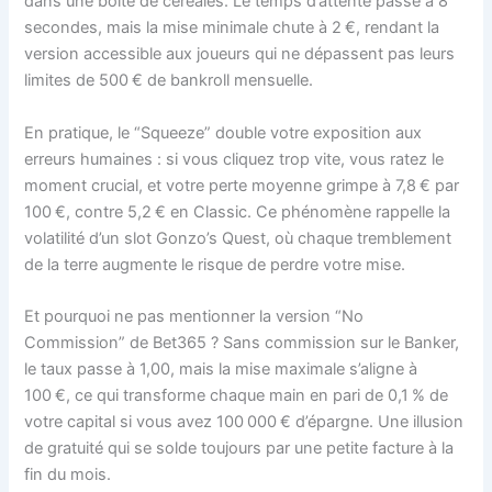
dans une boîte de céréales. Le temps d’attente passe à 8
secondes, mais la mise minimale chute à 2 €, rendant la
version accessible aux joueurs qui ne dépassent pas leurs
limites de 500 € de bankroll mensuelle.
En pratique, le “Squeeze” double votre exposition aux
erreurs humaines : si vous cliquez trop vite, vous ratez le
moment crucial, et votre perte moyenne grimpe à 7,8 € par
100 €, contre 5,2 € en Classic. Ce phénomène rappelle la
volatilité d’un slot Gonzo’s Quest, où chaque tremblement
de la terre augmente le risque de perdre votre mise.
Et pourquoi ne pas mentionner la version “No
Commission” de Bet365 ? Sans commission sur le Banker,
le taux passe à 1,00, mais la mise maximale s’aligne à
100 €, ce qui transforme chaque main en pari de 0,1 % de
votre capital si vous avez 100 000 € d’épargne. Une illusion
de gratuité qui se solde toujours par une petite facture à la
fin du mois.