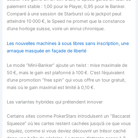
paiement stable : 1,00 pour le Player, 0,95 pour le Banker.
Comparé à une session de Starburst où le jackpot peut
atteindre 10 000 €, le Speed ne promet que la constance
d’une horloge suisse, voire un ennui chronique.
Les nouvelles machines à sous libres sans inscription, une
arnaque masquée en façade de liberté
Le mode “Mini‑Banker” ajoute un twist : mise maximale de
50 €, mais le gain est plafonné à 100 €. C’est l’équivalent
d’une promotion “free spin” qui vous offre un tour gratuit,
mais où le gain maximal est limité à 0,10 €.
Les variantes hybrides qui prétendent innover
Certains sites comme PokerStars introduisent un “Baccarat
Squeeze” où les cartes restent cachées jusqu’à ce que vous
cliquiez, comme si vous deviez découvrir un trésor caché