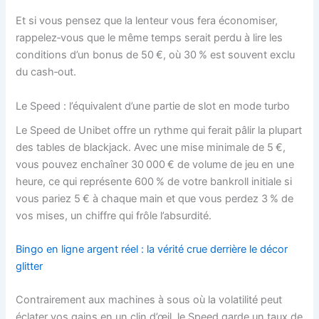
Et si vous pensez que la lenteur vous fera économiser,
rappelez‑vous que le même temps serait perdu à lire les
conditions d’un bonus de 50 €, où 30 % est souvent exclu
du cash‑out.
Le Speed : l’équivalent d’une partie de slot en mode turbo
Le Speed de Unibet offre un rythme qui ferait pâlir la plupart
des tables de blackjack. Avec une mise minimale de 5 €,
vous pouvez enchaîner 30 000 € de volume de jeu en une
heure, ce qui représente 600 % de votre bankroll initiale si
vous pariez 5 € à chaque main et que vous perdez 3 % de
vos mises, un chiffre qui frôle l’absurdité.
Bingo en ligne argent réel : la vérité crue derrière le décor
glitter
Contrairement aux machines à sous où la volatilité peut
éclater vos gains en un clin d’œil, le Speed garde un taux de