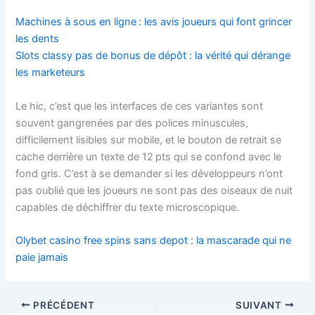
Machines à sous en ligne : les avis joueurs qui font grincer
les dents
Slots classy pas de bonus de dépôt : la vérité qui dérange
les marketeurs
Le hic, c’est que les interfaces de ces variantes sont
souvent gangrenées par des polices minuscules,
difficilement lisibles sur mobile, et le bouton de retrait se
cache derrière un texte de 12 pts qui se confond avec le
fond gris. C’est à se demander si les développeurs n’ont
pas oublié que les joueurs ne sont pas des oiseaux de nuit
capables de déchiffrer du texte microscopique.
Olybet casino free spins sans depot : la mascarade qui ne
paie jamais
PRÉCÉDENT
SUIVANT