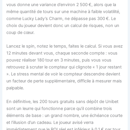
vous donne une variance d’environ 2 500 €, alors que la
même quantité de tours sur une machine à faible volatilité,
comme Lucky Lady’s Charm, ne dépasse pas 300 €. Le
choix du joueur devient donc un calcul de risques, non un
coup de cœur.
Lancez le spin, notez le temps, faites le calcul. Si vous avez
12 minutes devant vous, chaque seconde compte : vous
pouvez réaliser 180 tour en 3 minutes, puis vous vous
retrouvez à scruter le compteur qui clignote « 1 jour restant
». Le stress mental de voir le compteur descendre devient
un facteur de perte supplémentaire, difficile à mesurer mais
palpable.
En définitive, les 200 tours gratuits sans dépôt de Unibet
sont un leurre qui fonctionne parce qu’il combine trois
éléments de base : un grand nombre, une échéance courte
et l’illusion d’un cadeau. Le joueur avisé verra
immédiatement que le ROI réel est inférieur à 0,1 € par tour,