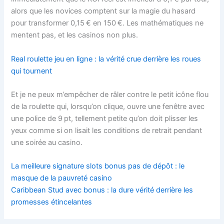
alors que les novices comptent sur la magie du hasard
pour transformer 0,15 € en 150 €. Les mathématiques ne
mentent pas, et les casinos non plus.
Real roulette jeu en ligne : la vérité crue derrière les roues
qui tournent
Et je ne peux m’empêcher de râler contre le petit icône flou
de la roulette qui, lorsqu’on clique, ouvre une fenêtre avec
une police de 9 pt, tellement petite qu’on doit plisser les
yeux comme si on lisait les conditions de retrait pendant
une soirée au casino.
La meilleure signature slots bonus pas de dépôt : le
masque de la pauvreté casino
Caribbean Stud avec bonus : la dure vérité derrière les
promesses étincelantes