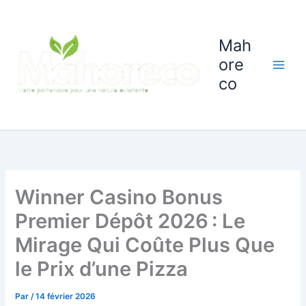
Aller
au
contenu
Mah
ore
co
Winner Casino Bonus
Premier Dépôt 2026 : Le
Mirage Qui Coûte Plus Que
le Prix d’une Pizza
Par
/
14 février 2026