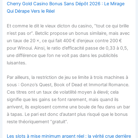
Cherry Gold Casino Bonus Sans Dépôt 2026 : Le Mirage
Qui Dérape Vers le Réel
Et comme le dit le vieux dicton du casino, “tout ce qui brille
n’est pas or”. Betclic propose un bonus similaire, mais avec
un taux de 20 ×, ce qui fait 400 € d’enjeux contre 200 €
pour Winoui. Ainsi, le ratio d’efficacité passe de 0,33 à 0,5,
une différence que l’on ne voit pas dans les publicités
luisantes.
Par ailleurs, la restriction de jeu se limite à trois machines à
sous : Gonzo’s Quest, Book of Dead et Immortal Romance.
Ces titres ont un taux de volatilité moyen à élevé; cela
signifie que les gains se font rarement, mais quand ils
arrivent, ils explosent comme une boule de feu dans un bar
à tapas. Le pari est donc d’autant plus risqué que le bonus
reste théoriquement “gratuit”.
Les slots à mise minimum argent réel : la vérité crue derrière