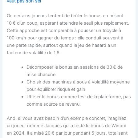
vaut pas son sel
Or, certains joueurs tentent de brûler le bonus en misant
10 € d’un coup, espérant atteindre le seuil plus rapidement.
Cette approche est comparable à pousser un tricycle à
100 km/h pour gagner du temps : elle conduit souvent à
une perte rapide, surtout quand le jeu de hasard a un
facteur de volatilité de 1,8.
Décomposer le bonus en sessions de 30 € de
mise chacune.
Choisir des machines à sous à volatilité moyenne
pour équilibrer risque et gain.
Utiliser le bonus comme test de la plateforme, pas
comme source de revenu.
And, si vous avez besoin d’un exemple concret, imaginez
un joueur nommé Jacques qui a testé le bonus de Winoui
en 2024. Il a misé 20 € par jour pendant 5 jours, totalisant