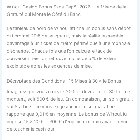
Winoui Casino Bonus Sans Dépôt 2026 : Le Mirage de la
Gratuité qui Monte le Côté du Banc
Le tableau de bord de Winoui affiche un bonus sans dépôt
qui promet 20 € de jeu gratuit, mais la réalité ressemble
davantage à un ticket de métro périmé que à une monnaie
d’échange. Chaque fois que l’on calcule le taux de
conversion réel, on retrouve moins de 5 % de valeur
exploitable après les exigences de mise.
Décryptage des Conditions : 15 Mises à 30 × le Bonus
Imaginez que vous recevez 20 € et devez miser 30 fois ce
montant, soit 600 € de jeu. En comparaison, un spin gratuit
sur Starburst ne vous exige aucune mise, mais il ne
rapporte que 0,01 € en moyenne. Le bonus de Winoui, lui,
impose 15 x 20 € = 300 € d’enjeux minimum avant même
de toucher le cash‑out.