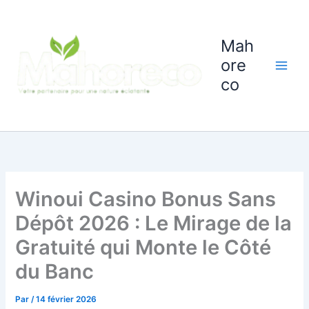
Aller
au
contenu
Mah
ore
co
Winoui Casino Bonus Sans
Dépôt 2026 : Le Mirage de la
Gratuité qui Monte le Côté
du Banc
Par
/
14 février 2026