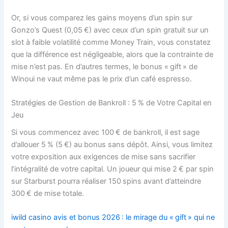
Or, si vous comparez les gains moyens d’un spin sur
Gonzo’s Quest (0,05 €) avec ceux d’un spin gratuit sur un
slot à faible volatilité comme Money Train, vous constatez
que la différence est négligeable, alors que la contrainte de
mise n’est pas. En d’autres termes, le bonus « gift » de
Winoui ne vaut même pas le prix d’un café espresso.
Stratégies de Gestion de Bankroll : 5 % de Votre Capital en
Jeu
Si vous commencez avec 100 € de bankroll, il est sage
d’allouer 5 % (5 €) au bonus sans dépôt. Ainsi, vous limitez
votre exposition aux exigences de mise sans sacrifier
l’intégralité de votre capital. Un joueur qui mise 2 € par spin
sur Starburst pourra réaliser 150 spins avant d’atteindre
300 € de mise totale.
iwild casino avis et bonus 2026 : le mirage du « gift » qui ne