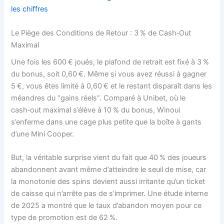
les chiffres
Le Piège des Conditions de Retour : 3 % de Cash‑Out
Maximal
Une fois les 600 € joués, le plafond de retrait est fixé à 3 %
du bonus, soit 0,60 €. Même si vous avez réussi à gagner
5 €, vous êtes limité à 0,60 € et le restant disparaît dans les
méandres du “gains réels”. Comparé à Unibet, où le
cash‑out maximal s’élève à 10 % du bonus, Winoui
s’enferme dans une cage plus petite que la boîte à gants
d’une Mini Cooper.
But, la véritable surprise vient du fait que 40 % des joueurs
abandonnent avant même d’atteindre le seuil de mise, car
la monotonie des spins devient aussi irritante qu’un ticket
de caisse qui n’arrête pas de s’imprimer. Une étude interne
de 2025 a montré que le taux d’abandon moyen pour ce
type de promotion est de 62 %.