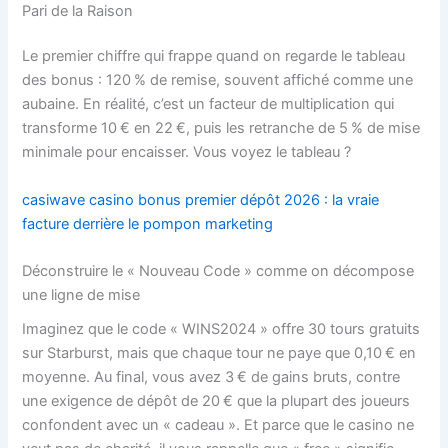
Pari de la Raison
Le premier chiffre qui frappe quand on regarde le tableau
des bonus : 120 % de remise, souvent affiché comme une
aubaine. En réalité, c’est un facteur de multiplication qui
transforme 10 € en 22 €, puis les retranche de 5 % de mise
minimale pour encaisser. Vous voyez le tableau ?
casiwave casino bonus premier dépôt 2026 : la vraie
facture derrière le pompon marketing
Déconstruire le « Nouveau Code » comme on décompose
une ligne de mise
Imaginez que le code « WINS2024 » offre 30 tours gratuits
sur Starburst, mais que chaque tour ne paye que 0,10 € en
moyenne. Au final, vous avez 3 € de gains bruts, contre
une exigence de dépôt de 20 € que la plupart des joueurs
confondent avec un « cadeau ». Et parce que le casino ne