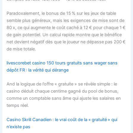
Paradoxalement, le bonus de 15 % sur les jeux de table
semble plus généreux, mais les exigences de mise sont de
80 x, ce qui augmente le coût caché à 12 € pour chaque 1 €
de gain potentiel. Un calcul rapide montre que le bénéfice
net devient négatif dès que le joueur ne dépasse pas 200 €
de mise totale.
livescorebet casino 150 tours gratuits sans wager sans
dépôt FR : la vérité qui dérange
And la logique de l’offre « gratuite » se révèle simple : le
casino déduit chaque centime gagné du pool de bonus,
comme un comptable sans âme qui ajuste les salaires en
temps réel.
Casino Skrill Canadien : le vrai coût de la « gratuité » qui
n’existe pas