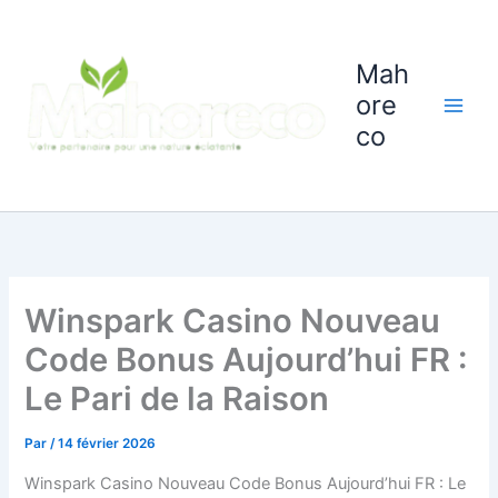
Aller
au
contenu
Mah
ore
co
Winspark Casino Nouveau
Code Bonus Aujourd’hui FR :
Le Pari de la Raison
Par
/
14 février 2026
Winspark Casino Nouveau Code Bonus Aujourd’hui FR : Le