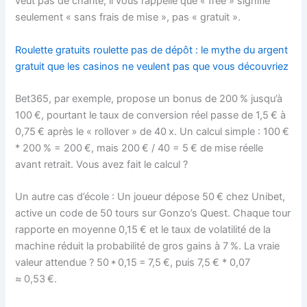
veut pas de charité, il vous rappelle que « free » signifie
seulement « sans frais de mise », pas « gratuit ».
Roulette gratuits roulette pas de dépôt : le mythe du argent
gratuit que les casinos ne veulent pas que vous découvriez
Bet365, par exemple, propose un bonus de 200 % jusqu’à
100 €, pourtant le taux de conversion réel passe de 1,5 € à
0,75 € après le « rollover » de 40 x. Un calcul simple : 100 €
* 200 % = 200 €, mais 200 € / 40 = 5 € de mise réelle
avant retrait. Vous avez fait le calcul ?
Un autre cas d’école : Un joueur dépose 50 € chez Unibet,
active un code de 50 tours sur Gonzo’s Quest. Chaque tour
rapporte en moyenne 0,15 € et le taux de volatilité de la
machine réduit la probabilité de gros gains à 7 %. La vraie
valeur attendue ? 50 * 0,15 = 7,5 €, puis 7,5 € * 0,07
≈ 0,53 €.