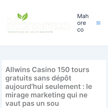
Aller
au
contenu
Mah
ore
co
Allwins Casino 150 tours
gratuits sans dépôt
aujourd’hui seulement : le
mirage marketing qui ne
vaut pas un sou