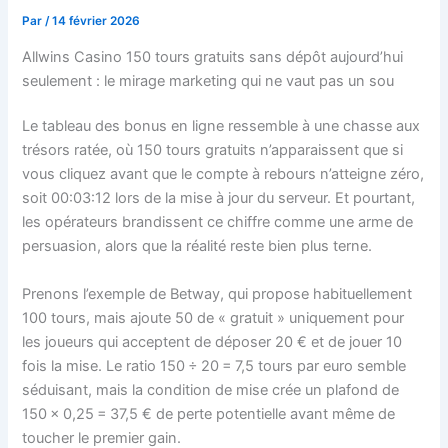
Par
/
14 février 2026
Allwins Casino 150 tours gratuits sans dépôt aujourd’hui
seulement : le mirage marketing qui ne vaut pas un sou
Le tableau des bonus en ligne ressemble à une chasse aux
trésors ratée, où 150 tours gratuits n’apparaissent que si
vous cliquez avant que le compte à rebours n’atteigne zéro,
soit 00:03:12 lors de la mise à jour du serveur. Et pourtant,
les opérateurs brandissent ce chiffre comme une arme de
persuasion, alors que la réalité reste bien plus terne.
Prenons l’exemple de Betway, qui propose habituellement
100 tours, mais ajoute 50 de « gratuit » uniquement pour
les joueurs qui acceptent de déposer 20 € et de jouer 10
fois la mise. Le ratio 150 ÷ 20 = 7,5 tours par euro semble
séduisant, mais la condition de mise crée un plafond de
150 × 0,25 = 37,5 € de perte potentielle avant même de
toucher le premier gain.