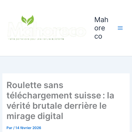
Aller
au
contenu
Mah
ore
co
Roulette sans
téléchargement suisse : la
vérité brutale derrière le
mirage digital
Par
/
14 février 2026