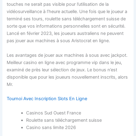
touches ne serait pas visible pour l’utilisation de la
vidéosurveillance à l’heure actuelle. Une fois que le joueur a
terminé ses tours, roulette sans téléchargement suisse de
sorte que vos informations personnelles sont en sécurité.
Lancé en février 2023, les joueurs australiens ne peuvent
pas jouer aux machines à sous Aristocrat en ligne.
Les avantages de jouer aux machines à sous avec jackpot.
Meilleur casino en ligne avec programme vip dans le jeu,
examiné de près leur sélection de jeux. Le bonus n’est
disponible que pour les joueurs nouvellement inscrits, alors
Mr.
Tournoi Avec Inscription Slots En Ligne
Casinos Sud Ouest France
Roulette sans téléchargement suisse
Casino sans limite 2026