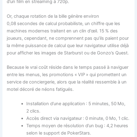
d’un film en streaming à 720p.
Or, chaque rotation de la bille génère environ
0,08 secondes de calcul probabiliste, un chiffre que les
machines modernes traitent en un clin d’œil. 15 % des
joueurs, cependant, ne comprennent pas qu’ils paient pour
la même puissance de calcul que leur navigateur utilise déjà
pour afficher les images de Starburst ou de Gonzo’s Quest.
Because le vrai coût réside dans le temps passé à naviguer
entre les menus, les promotions « VIP » qui promettent un
service de conciergerie, alors que la réalité ressemble à un
motel décoré de néons fatigués.
Installation d’une application : 5 minutes, 50 Mo,
2 clics.
Accès direct via navigateur : 0 minute, 0 Mo, 1 clic.
Temps moyen de résolution d’un bug : 4,2 heures
selon le support de PokerStars.