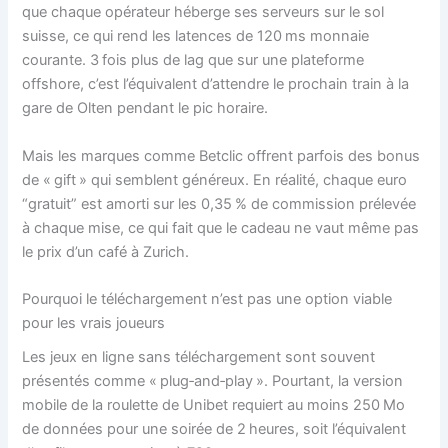
que chaque opérateur héberge ses serveurs sur le sol
suisse, ce qui rend les latences de 120 ms monnaie
courante. 3 fois plus de lag que sur une plateforme
offshore, c’est l’équivalent d’attendre le prochain train à la
gare de Olten pendant le pic horaire.
Mais les marques comme Betclic offrent parfois des bonus
de « gift » qui semblent généreux. En réalité, chaque euro
“gratuit” est amorti sur les 0,35 % de commission prélevée
à chaque mise, ce qui fait que le cadeau ne vaut même pas
le prix d’un café à Zurich.
Pourquoi le téléchargement n’est pas une option viable
pour les vrais joueurs
Les jeux en ligne sans téléchargement sont souvent
présentés comme « plug‑and‑play ». Pourtant, la version
mobile de la roulette de Unibet requiert au moins 250 Mo
de données pour une soirée de 2 heures, soit l’équivalent