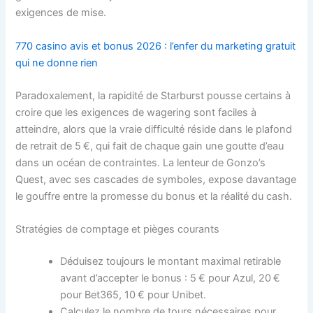
exigences de mise.
770 casino avis et bonus 2026 : l’enfer du marketing gratuit
qui ne donne rien
Paradoxalement, la rapidité de Starburst pousse certains à
croire que les exigences de wagering sont faciles à
atteindre, alors que la vraie difficulté réside dans le plafond
de retrait de 5 €, qui fait de chaque gain une goutte d’eau
dans un océan de contraintes. La lenteur de Gonzo’s
Quest, avec ses cascades de symboles, expose davantage
le gouffre entre la promesse du bonus et la réalité du cash.
Stratégies de comptage et pièges courants
Déduisez toujours le montant maximal retirable
avant d’accepter le bonus : 5 € pour Azul, 20 €
pour Bet365, 10 € pour Unibet.
Calculez le nombre de tours nécessaires pour