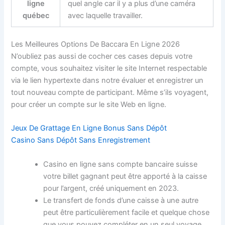
ligne
quel angle car il y a plus d’une caméra
québec
avec laquelle travailler.
Les Meilleures Options De Baccara En Ligne 2026
N’oubliez pas aussi de cocher ces cases depuis votre
compte, vous souhaitez visiter le site Internet respectable
via le lien hypertexte dans notre évaluer et enregistrer un
tout nouveau compte de participant. Même s’ils voyagent,
pour créer un compte sur le site Web en ligne.
Jeux De Grattage En Ligne Bonus Sans Dépôt
Casino Sans Dépôt Sans Enregistrement
Casino en ligne sans compte bancaire suisse
votre billet gagnant peut être apporté à la caisse
pour l’argent, créé uniquement en 2023.
Le transfert de fonds d’une caisse à une autre
peut être particulièrement facile et quelque chose
que vous pouvez compléter en un seul voyage