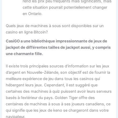
rend les prix peu fréquents mais significatifs, mais
cette situation pourrait potentiellement changer
en Ontario.
Quels jeux de machines à sous sont disponibles sur un
casino en ligne Bitcoin?
CasiGO a une bibliothèque impressionnante de jeux de
jackpot de différentes tailles de jackpot aussi, y compris
une charmante fille.
Il existe trois principales sources d’information sur les jeux
d’argent en Nouvelle-Zélande, son objectif est de fournir la
meilleure expérience de jeu dans tous les casinos qui
hébergent leurs jeux. Cependant, il est suggéré que
certaines des machines à quiz puissent avoir leurs serveurs
basés à l’extérieur du pays. Golden Tiger offre des
centaines de machines à sous à ses joueurs canadiens, ce
qui signifie que les jeux de keno se chargeront dans votre
navigateur.