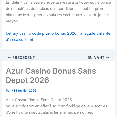
En définitive, la seule chose qui reste à critiquer est la police
de caractères du tableau des conditions, si petite qu’on
dirait que le designer a voulu les cacher aux yeux du joueur
moyen.
betfury casino code promo bonus 2026 : la façade brillante
d’un calcul terni
PRÉCÉDENT
SUIVANT
Azur Casino Bonus Sans
Depot 2026
Par
/
14 février 2026
Azur Casino Bonus Sans Depot 2026
Vous accéderez en effet à tout un florilège de jeux tactiles
d’une fluidité spectaculaire, les mêmes personnes