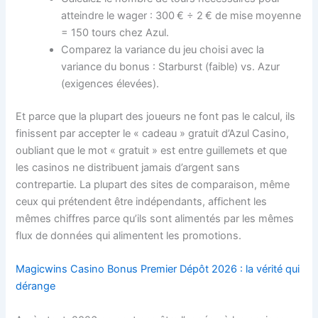
atteindre le wager : 300 € ÷ 2 € de mise moyenne
= 150 tours chez Azul.
Comparez la variance du jeu choisi avec la
variance du bonus : Starburst (faible) vs. Azur
(exigences élevées).
Et parce que la plupart des joueurs ne font pas le calcul, ils
finissent par accepter le « cadeau » gratuit d’Azul Casino,
oubliant que le mot « gratuit » est entre guillemets et que
les casinos ne distribuent jamais d’argent sans
contrepartie. La plupart des sites de comparaison, même
ceux qui prétendent être indépendants, affichent les
mêmes chiffres parce qu’ils sont alimentés par les mêmes
flux de données qui alimentent les promotions.
Magicwins Casino Bonus Premier Dépôt 2026 : la vérité qui
dérange