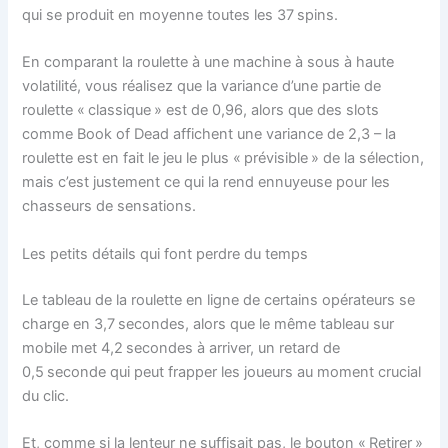
qui se produit en moyenne toutes les 37 spins.
En comparant la roulette à une machine à sous à haute
volatilité, vous réalisez que la variance d’une partie de
roulette « classique » est de 0,96, alors que des slots
comme Book of Dead affichent une variance de 2,3 – la
roulette est en fait le jeu le plus « prévisible » de la sélection,
mais c’est justement ce qui la rend ennuyeuse pour les
chasseurs de sensations.
Les petits détails qui font perdre du temps
Le tableau de la roulette en ligne de certains opérateurs se
charge en 3,7 secondes, alors que le même tableau sur
mobile met 4,2 secondes à arriver, un retard de
0,5 seconde qui peut frapper les joueurs au moment crucial
du clic.
Et, comme si la lenteur ne suffisait pas, le bouton « Retirer »