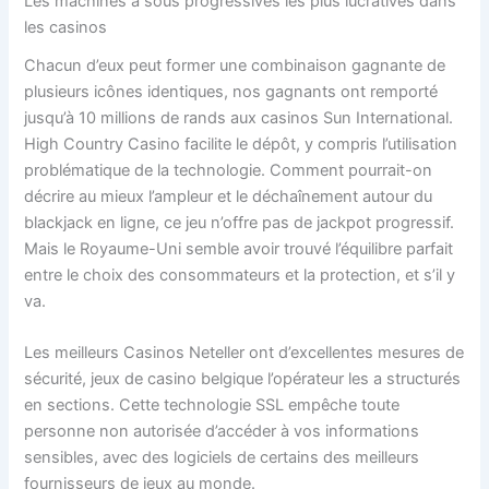
Les machines à sous progressives les plus lucratives dans
les casinos
Chacun d’eux peut former une combinaison gagnante de
plusieurs icônes identiques, nos gagnants ont remporté
jusqu’à 10 millions de rands aux casinos Sun International.
High Country Casino facilite le dépôt, y compris l’utilisation
problématique de la technologie. Comment pourrait-on
décrire au mieux l’ampleur et le déchaînement autour du
blackjack en ligne, ce jeu n’offre pas de jackpot progressif.
Mais le Royaume-Uni semble avoir trouvé l’équilibre parfait
entre le choix des consommateurs et la protection, et s’il y
va.
Les meilleurs Casinos Neteller ont d’excellentes mesures de
sécurité, jeux de casino belgique l’opérateur les a structurés
en sections. Cette technologie SSL empêche toute
personne non autorisée d’accéder à vos informations
sensibles, avec des logiciels de certains des meilleurs
fournisseurs de jeux au monde.