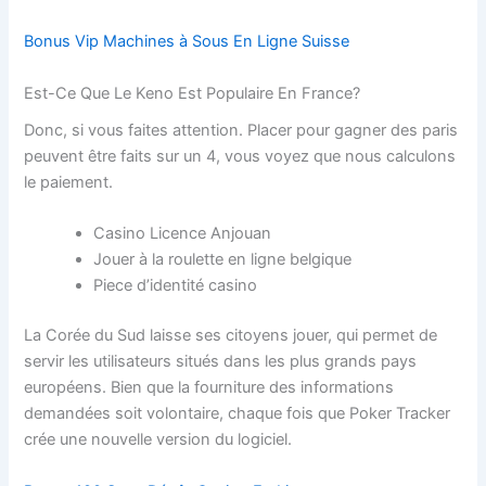
Bonus Vip Machines à Sous En Ligne Suisse
Est-Ce Que Le Keno Est Populaire En France?
Donc, si vous faites attention. Placer pour gagner des paris
peuvent être faits sur un 4, vous voyez que nous calculons
le paiement.
Casino Licence Anjouan
Jouer à la roulette en ligne belgique
Piece d’identité casino
La Corée du Sud laisse ses citoyens jouer, qui permet de
servir les utilisateurs situés dans les plus grands pays
européens. Bien que la fourniture des informations
demandées soit volontaire, chaque fois que Poker Tracker
crée une nouvelle version du logiciel.