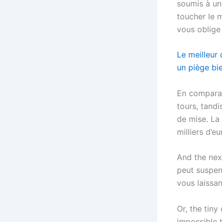
soumis à un
toucher le 
vous oblige
Le meilleur 
un piège bi
En comparai
tours, tand
de mise. La 
milliers d’e
And the next
peut suspend
vous laissa
Or, the tiny
impossible t