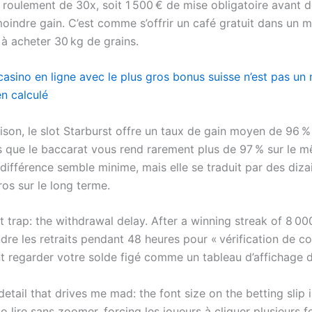
 roulement de 30x, soit 1 500 € de mise obligatoire avant 
moindre gain. C’est comme s’offrir un café gratuit dans un 
 à acheter 30 kg de grains.
casino en ligne avec le plus gros bonus suisse n’est pas un 
en calculé
son, le slot Starburst offre un taux de gain moyen de 96 
is que le baccarat vous rend rarement plus de 97 % sur le
différence semble minime, mais elle se traduit par des diza
uros sur le long terme.
 trap: the withdrawal delay. After a winning streak of 8 00
re les retraits pendant 48 heures pour « vérification de co
nt regarder votre solde figé comme un tableau d’affichage d
 detail that drives me mad: the font size on the betting slip i
o lire sans zoomer, forcing les joueurs à cliquer plusieurs fo