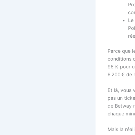
Pro
com
Le 
Pok
rée
Parce que l
conditions 
96 % pour un
9 200 € de 
Et là, vous
pas un tick
de Betway m
chaque minu
Mais la réal