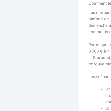
Comment les
Les moteurs
plafond de 
déclenche a
comme un ga
Parce que c
3 000 € à 4
la Starburst
retrouve bl
Les scénari
Un
cha
co
Un