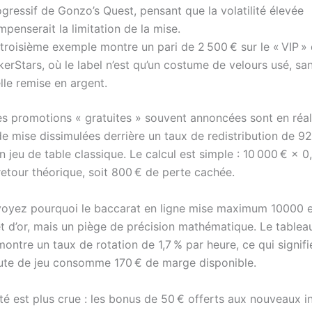
gressif de Gonzo’s Quest, pensant que la volatilité élevée
penserait la limitation de la mise.
troisième exemple montre un pari de 2 500 € sur le « VIP »
erStars, où le label n’est qu’un costume de velours usé, s
lle remise en argent.
es promotions « gratuites » souvent annoncées sont en réal
de mise dissimulées derrière un taux de redistribution de 9
 jeu de table classique. Le calcul est simple : 10 000 € × 0
retour théorique, soit 800 € de perte cachée.
 voyez pourquoi le baccarat en ligne mise maximum 10000 e
et d’or, mais un piège de précision mathématique. Le tablea
ontre un taux de rotation de 1,7 % par heure, ce qui signif
te de jeu consomme 170 € de marge disponible.
ité est plus crue : les bonus de 50 € offerts aux nouveaux in