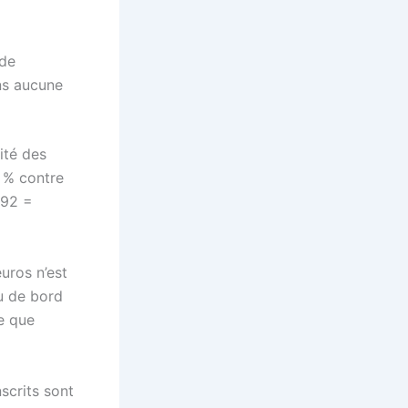
 de
ans aucune
ité des
2 % contre
,92 =
uros n’est
u de bord
ie que
scrits sont