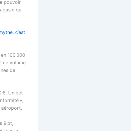
de pouvoir
magasin qui
mythe, c’est
% en 100 000
 même volume
ines de
0 €, Unibet
nformité »,
’aéroport.
s 9 pt,
is sur la