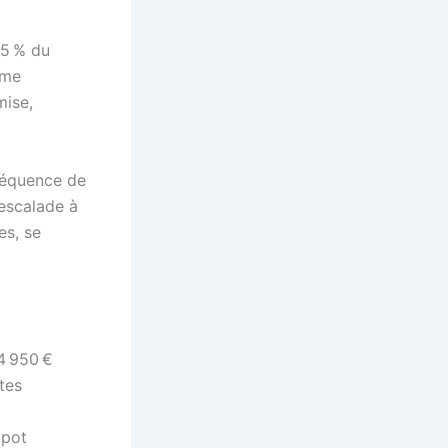
,5 % du
rme
mise,
séquence de
 escalade à
es, se
4 950 €
tes
kpot