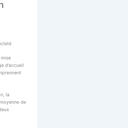
n
éclaté
e mise
e d’accueil
omprennent
n, la
e moyenne de
 deux