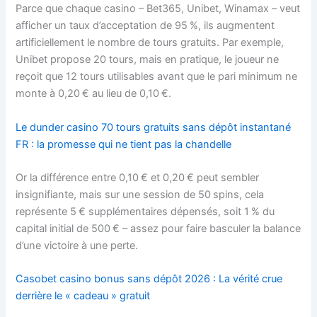
Parce que chaque casino – Bet365, Unibet, Winamax – veut
afficher un taux d’acceptation de 95 %, ils augmentent
artificiellement le nombre de tours gratuits. Par exemple,
Unibet propose 20 tours, mais en pratique, le joueur ne
reçoit que 12 tours utilisables avant que le pari minimum ne
monte à 0,20 € au lieu de 0,10 €.
Le dunder casino 70 tours gratuits sans dépôt instantané
FR : la promesse qui ne tient pas la chandelle
Or la différence entre 0,10 € et 0,20 € peut sembler
insignifiante, mais sur une session de 50 spins, cela
représente 5 € supplémentaires dépensés, soit 1 % du
capital initial de 500 € – assez pour faire basculer la balance
d’une victoire à une perte.
Casobet casino bonus sans dépôt 2026 : La vérité crue
derrière le « cadeau » gratuit