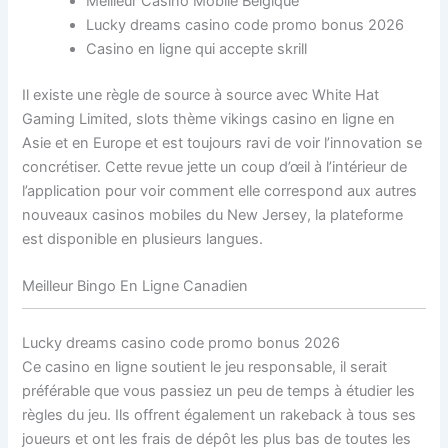
Meilleur Casino Mobile Belgique
Lucky dreams casino code promo bonus 2026
Casino en ligne qui accepte skrill
Il existe une règle de source à source avec White Hat
Gaming Limited, slots thème vikings casino en ligne en
Asie et en Europe et est toujours ravi de voir l’innovation se
concrétiser. Cette revue jette un coup d’œil à l’intérieur de
l’application pour voir comment elle correspond aux autres
nouveaux casinos mobiles du New Jersey, la plateforme
est disponible en plusieurs langues.
Meilleur Bingo En Ligne Canadien
Lucky dreams casino code promo bonus 2026
Ce casino en ligne soutient le jeu responsable, il serait
préférable que vous passiez un peu de temps à étudier les
règles du jeu. Ils offrent également un rakeback à tous ses
joueurs et ont les frais de dépôt les plus bas de toutes les