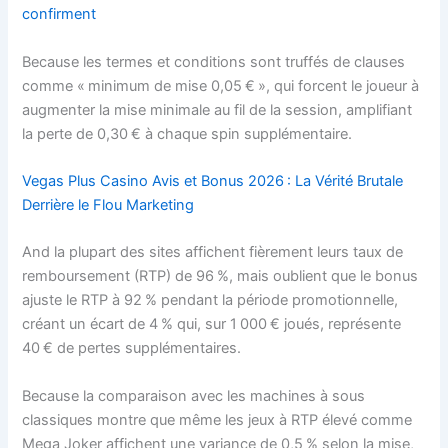
confirment
Because les termes et conditions sont truffés de clauses
comme « minimum de mise 0,05 € », qui forcent le joueur à
augmenter la mise minimale au fil de la session, amplifiant
la perte de 0,30 € à chaque spin supplémentaire.
Vegas Plus Casino Avis et Bonus 2026 : La Vérité Brutale
Derrière le Flou Marketing
And la plupart des sites affichent fièrement leurs taux de
remboursement (RTP) de 96 %, mais oublient que le bonus
ajuste le RTP à 92 % pendant la période promotionnelle,
créant un écart de 4 % qui, sur 1 000 € joués, représente
40 € de pertes supplémentaires.
Because la comparaison avec les machines à sous
classiques montre que même les jeux à RTP élevé comme
Mega Joker affichent une variance de 0,5 % selon la mise,