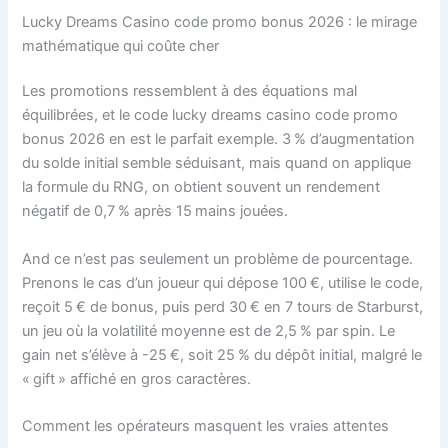
Lucky Dreams Casino code promo bonus 2026 : le mirage
mathématique qui coûte cher
Les promotions ressemblent à des équations mal
équilibrées, et le code lucky dreams casino code promo
bonus 2026 en est le parfait exemple. 3 % d’augmentation
du solde initial semble séduisant, mais quand on applique
la formule du RNG, on obtient souvent un rendement
négatif de 0,7 % après 15 mains jouées.
And ce n’est pas seulement un problème de pourcentage.
Prenons le cas d’un joueur qui dépose 100 €, utilise le code,
reçoit 5 € de bonus, puis perd 30 € en 7 tours de Starburst,
un jeu où la volatilité moyenne est de 2,5 % par spin. Le
gain net s’élève à -25 €, soit 25 % du dépôt initial, malgré le
« gift » affiché en gros caractères.
Comment les opérateurs masquent les vraies attentes