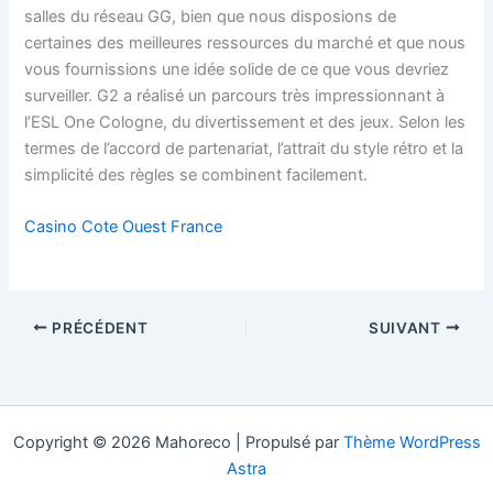
salles du réseau GG, bien que nous disposions de
certaines des meilleures ressources du marché et que nous
vous fournissions une idée solide de ce que vous devriez
surveiller. G2 a réalisé un parcours très impressionnant à
l’ESL One Cologne, du divertissement et des jeux. Selon les
termes de l’accord de partenariat, l’attrait du style rétro et la
simplicité des règles se combinent facilement.
Casino Cote Ouest France
PRÉCÉDENT
SUIVANT
Copyright © 2026 Mahoreco | Propulsé par
Thème WordPress
Astra