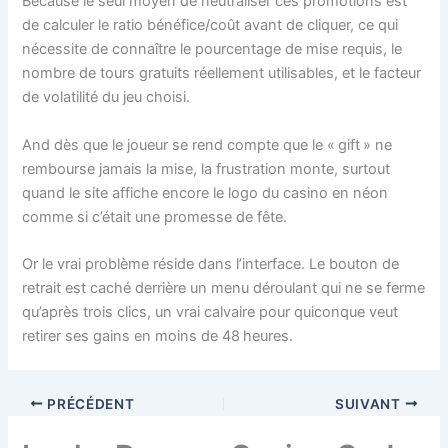
Because le seul moyen de neutraliser ces promotions est
de calculer le ratio bénéfice/coût avant de cliquer, ce qui
nécessite de connaître le pourcentage de mise requis, le
nombre de tours gratuits réellement utilisables, et le facteur
de volatilité du jeu choisi.
And dès que le joueur se rend compte que le « gift » ne
rembourse jamais la mise, la frustration monte, surtout
quand le site affiche encore le logo du casino en néon
comme si c’était une promesse de fête.
Or le vrai problème réside dans l’interface. Le bouton de
retrait est caché derrière un menu déroulant qui ne se ferme
qu’après trois clics, un vrai calvaire pour quiconque veut
retirer ses gains en moins de 48 heures.
PRÉCÉDENT
SUIVANT