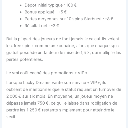
Dépot initial typique : 100 €
Bonus appliqué : +5 €
Pertes moyennes sur 10 spins Starburst : -8 €
Résultat net : -3 €
But la plupart des joueurs ne font jamais le calcul. Ils voient
le « free spin » comme une aubaine, alors que chaque spin
gratuit possède un facteur de mise de 1,5 ×, qui multiplie les
pertes potentielles.
Le vrai coût caché des promotions « VIP »
Lorsque Lucky Dreams vante son service « VIP », ils
oublient de mentionner que le statut requiert un turnover de
2 000 € sur six mois. En moyenne, un joueur moyen ne
dépasse jamais 750 €, ce qui le laisse dans l’obligation de
perdre les 1 250 € restants simplement pour atteindre le
seuil.