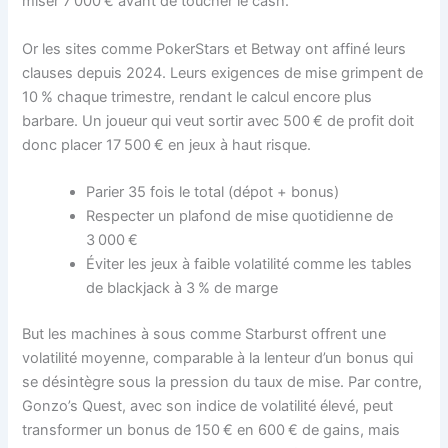
miser 7 000 € avant de toucher le cash.
Or les sites comme PokerStars et Betway ont affiné leurs
clauses depuis 2024. Leurs exigences de mise grimpent de
10 % chaque trimestre, rendant le calcul encore plus
barbare. Un joueur qui veut sortir avec 500 € de profit doit
donc placer 17 500 € en jeux à haut risque.
Parier 35 fois le total (dépot + bonus)
Respecter un plafond de mise quotidienne de
3 000 €
Éviter les jeux à faible volatilité comme les tables
de blackjack à 3 % de marge
But les machines à sous comme Starburst offrent une
volatilité moyenne, comparable à la lenteur d’un bonus qui
se désintègre sous la pression du taux de mise. Par contre,
Gonzo’s Quest, avec son indice de volatilité élevé, peut
transformer un bonus de 150 € en 600 € de gains, mais