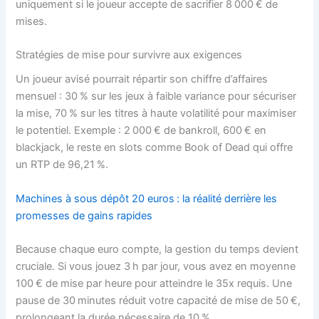
uniquement si le joueur accepte de sacrifier 8 000 € de
mises.
Stratégies de mise pour survivre aux exigences
Un joueur avisé pourrait répartir son chiffre d’affaires
mensuel : 30 % sur les jeux à faible variance pour sécuriser
la mise, 70 % sur les titres à haute volatilité pour maximiser
le potentiel. Exemple : 2 000 € de bankroll, 600 € en
blackjack, le reste en slots comme Book of Dead qui offre
un RTP de 96,21 %.
Machines à sous dépôt 20 euros : la réalité derrière les
promesses de gains rapides
Because chaque euro compte, la gestion du temps devient
cruciale. Si vous jouez 3 h par jour, vous avez en moyenne
100 € de mise par heure pour atteindre le 35x requis. Une
pause de 30 minutes réduit votre capacité de mise de 50 €,
prolongeant la durée nécessaire de 10 %.