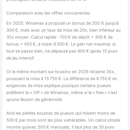
Comparaison avec les offres concurrentes
En 2025, Winamax a proposé un bonus de 200 % jusqu’à
300 €, mais avec un taux de mise de 20x, bien inférieur au
35x moyen. Calcul rapide : 150 € de dépôt + 300 € de
bonus = 450 €, à miser 9 000 €. Le gain net maximal, si
tout se passe bien, ne dépasse pas 600 € après 15 jours
de jeu intensif.
Or le même montant sur bcasino en 2026 réclame 35x,
poussant la mise à 15 750 €. La différence de 6 750 € en
exigences de mise explique pourquoi certains joueurs
préfèrent la « VIP » de Winamax, même si le « free » n’est
qu’une illusion de générosité.
And les petites bourses de joueurs qui misent moins de
500 € par mois sont les plus vulnérables. Un calcul simple
montre qu’avec 500 € mensuels, il faut plus de 30 jours