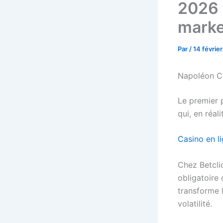
2026 :
marke
Par
/
14 févrie
Napoléon Ca
Le premier p
qui, en réal
Casino en l
Chez Betcli
obligatoire 
transforme 
volatilité.