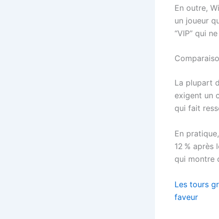
En outre, W
un joueur q
“VIP” qui ne
Comparaiso
La plupart 
exigent un c
qui fait res
En pratique
12 % après 
qui montre q
Les tours g
faveur