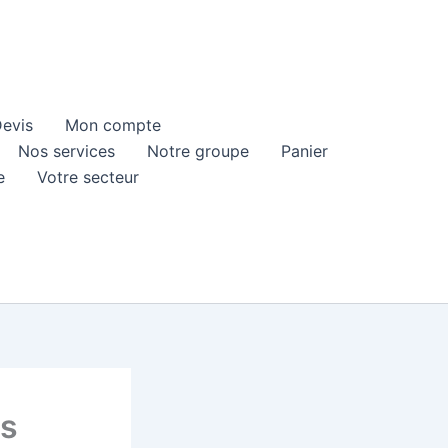
evis
Mon compte
Nos services
Notre groupe
Panier
e
Votre secteur
us