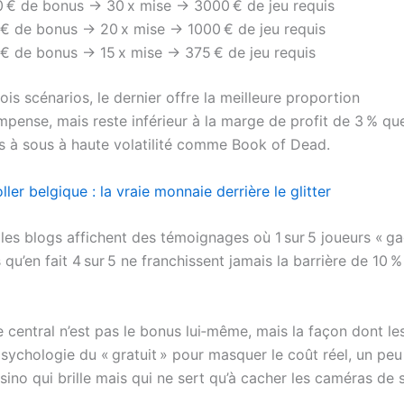
0 € de bonus → 30 x mise → 3000 € de jeu requis
 € de bonus → 20 x mise → 1000 € de jeu requis
 € de bonus → 15 x mise → 375 € de jeu requis
ois scénarios, le dernier offre la meilleure proportion
mpense, mais reste inférieur à la marge de profit de 3 % qu
s à sous à haute volatilité comme Book of Dead.
ller belgique : la vraie monnaie derrière le glitter
 les blogs affichent des témoignages où 1 sur 5 joueurs « g
s qu’en fait 4 sur 5 ne franchissent jamais la barrière de 10 
 central n’est pas le bonus lui‑même, mais la façon dont le
 psychologie du « gratuit » pour masquer le coût réel, un p
ino qui brille mais qui ne sert qu’à cacher les caméras de s