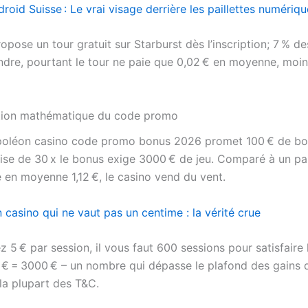
roid Suisse : Le vrai visage derrière les paillettes numériq
opose un tour gratuit sur Starburst dès l’inscription; 7 % de
endre, pourtant le tour ne paie que 0,02 € en moyenne, moin
ion mathématique du code promo
oléon casino code promo bonus 2026 promet 100 € de bon
ise de 30 x le bonus exige 3000 € de jeu. Comparé à un par
e en moyenne 1,12 €, le casino vend du vent.
casino qui ne vaut pas un centime : la vérité crue
z 5 € par session, il vous faut 600 sessions pour satisfaire 
5 € = 3000 € – un nombre qui dépasse le plafond des gains 
la plupart des T&C.