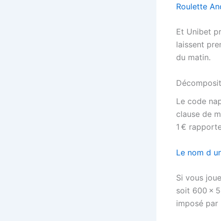
Roulette And
Et Unibet pr
laissent pr
du matin.
Décomposit
Le code nap
clause de m
1 € rapport
Le nom d un 
Si vous joue
soit 600 × 
imposé par 