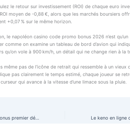
ulez le retour sur investissement (ROI) de chaque euro inve
ROI moyen de -0,88 €, alors que les marchés boursiers offr
ent +0,07 % sur le même horizon.
on, le napoléon casino code promo bonus 2026 n’est qu’un le
yser comme on examine un tableau de bord d’avion qui indiqu
s qu’on vole à 900 km/h, un détail qui ne change rien à la tr
s même pas de l’icône de retrait qui ressemble à un vieux d
ndique pas clairement le temps estimé, chaque joueur se ret
curseur qui avance à la vitesse d’une limace sous la pluie.
bcasino casino bonus premier dépôt 2026 : la farce qui coûte cher