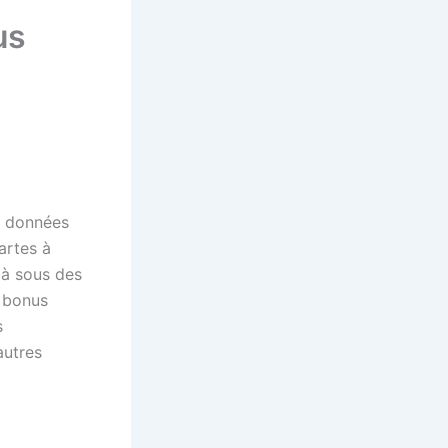
us
es données
artes à
 à sous des
o bonus
s
autres