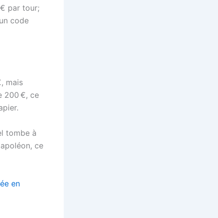
€ par tour;
 un code
€, mais
e 200 €, ce
apier.
el tombe à
Napoléon, ce
sée en