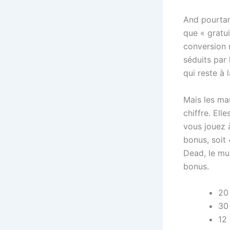
And pourtant
que « gratu
conversion r
séduits par 
qui reste à 
Mais les ma
chiffre. Ell
vous jouez 
bonus, soit 
Dead, le mu
bonus.
20
30
12