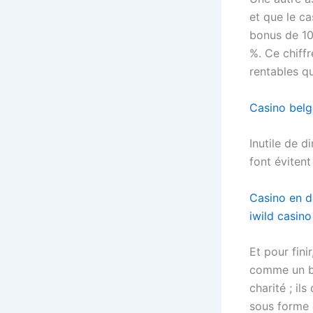
et que le c
bonus de 10
%. Ce chiff
rentables q
Casino belg
Inutile de d
font éviten
Casino en di
iwild casino
Et pour fini
comme un ba
charité ; il
sous forme 