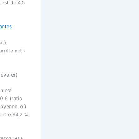
 est de 4,5
tantes
i à
rrête net :
Dévorer)
n est
0 € (ratio
 moyenne, où
contre 94,2 %
 misez 50 €