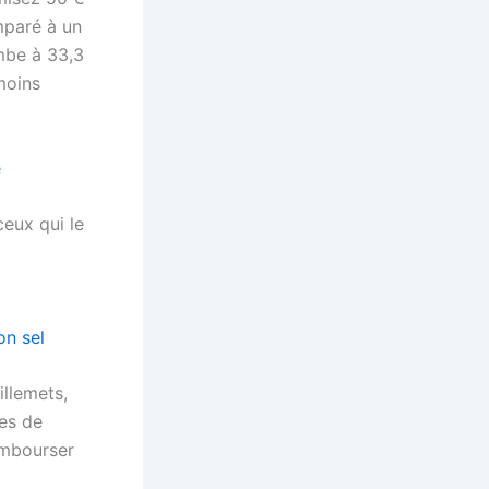
mparé à un
mbe à 33,3
moins
é
ceux qui le
on sel
illemets,
es de
rembourser