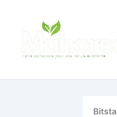
Aller
au
contenu
Bitst