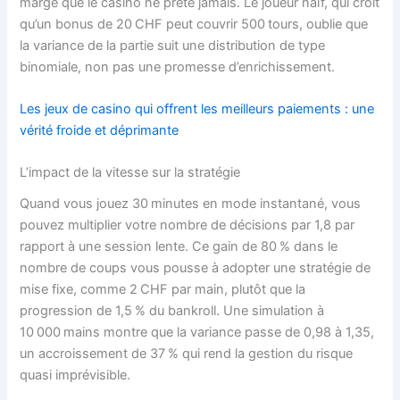
marge que le casino ne prête jamais. Le joueur naïf, qui croit
qu’un bonus de 20 CHF peut couvrir 500 tours, oublie que
la variance de la partie suit une distribution de type
binomiale, non pas une promesse d’enrichissement.
Les jeux de casino qui offrent les meilleurs paiements : une
vérité froide et déprimante
L’impact de la vitesse sur la stratégie
Quand vous jouez 30 minutes en mode instantané, vous
pouvez multiplier votre nombre de décisions par 1,8 par
rapport à une session lente. Ce gain de 80 % dans le
nombre de coups vous pousse à adopter une stratégie de
mise fixe, comme 2 CHF par main, plutôt que la
progression de 1,5 % du bankroll. Une simulation à
10 000 mains montre que la variance passe de 0,98 à 1,35,
un accroissement de 37 % qui rend la gestion du risque
quasi imprévisible.