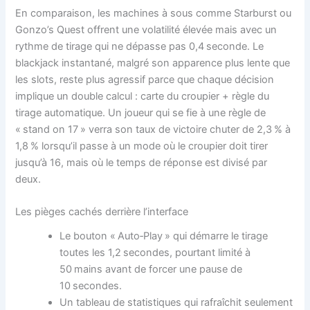
En comparaison, les machines à sous comme Starburst ou
Gonzo’s Quest offrent une volatilité élevée mais avec un
rythme de tirage qui ne dépasse pas 0,4 seconde. Le
blackjack instantané, malgré son apparence plus lente que
les slots, reste plus agressif parce que chaque décision
implique un double calcul : carte du croupier + règle du
tirage automatique. Un joueur qui se fie à une règle de
« stand on 17 » verra son taux de victoire chuter de 2,3 % à
1,8 % lorsqu’il passe à un mode où le croupier doit tirer
jusqu’à 16, mais où le temps de réponse est divisé par
deux.
Les pièges cachés derrière l’interface
Le bouton « Auto‑Play » qui démarre le tirage
toutes les 1,2 secondes, pourtant limité à
50 mains avant de forcer une pause de
10 secondes.
Un tableau de statistiques qui rafraîchit seulement