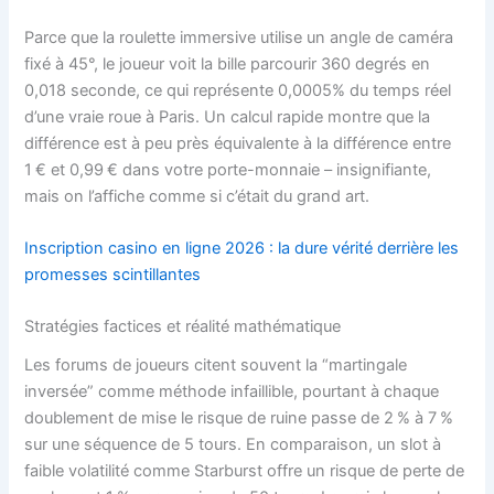
Parce que la roulette immersive utilise un angle de caméra
fixé à 45°, le joueur voit la bille parcourir 360 degrés en
0,018 seconde, ce qui représente 0,0005% du temps réel
d’une vraie roue à Paris. Un calcul rapide montre que la
différence est à peu près équivalente à la différence entre
1 € et 0,99 € dans votre porte-monnaie – insignifiante,
mais on l’affiche comme si c’était du grand art.
Inscription casino en ligne 2026 : la dure vérité derrière les
promesses scintillantes
Stratégies factices et réalité mathématique
Les forums de joueurs citent souvent la “martingale
inversée” comme méthode infaillible, pourtant à chaque
doublement de mise le risque de ruine passe de 2 % à 7 %
sur une séquence de 5 tours. En comparaison, un slot à
faible volatilité comme Starburst offre un risque de perte de