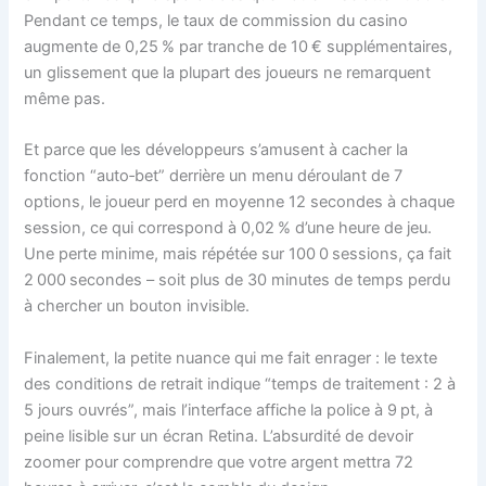
Pendant ce temps, le taux de commission du casino
augmente de 0,25 % par tranche de 10 € supplémentaires,
un glissement que la plupart des joueurs ne remarquent
même pas.
Et parce que les développeurs s’amusent à cacher la
fonction “auto‑bet” derrière un menu déroulant de 7
options, le joueur perd en moyenne 12 secondes à chaque
session, ce qui correspond à 0,02 % d’une heure de jeu.
Une perte minime, mais répétée sur 100 0 sessions, ça fait
2 000 secondes – soit plus de 30 minutes de temps perdu
à chercher un bouton invisible.
Finalement, la petite nuance qui me fait enrager : le texte
des conditions de retrait indique “temps de traitement : 2 à
5 jours ouvrés”, mais l’interface affiche la police à 9 pt, à
peine lisible sur un écran Retina. L’absurdité de devoir
zoomer pour comprendre que votre argent mettra 72