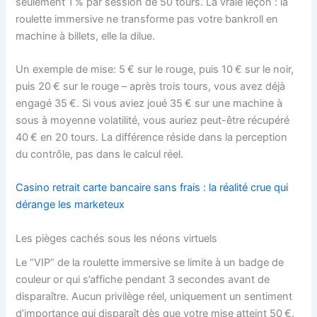
seulement 1 % par session de 50 tours. La vraie leçon : la
roulette immersive ne transforme pas votre bankroll en
machine à billets, elle la dilue.
Un exemple de mise: 5 € sur le rouge, puis 10 € sur le noir,
puis 20 € sur le rouge – après trois tours, vous avez déjà
engagé 35 €. Si vous aviez joué 35 € sur une machine à
sous à moyenne volatilité, vous auriez peut-être récupéré
40 € en 20 tours. La différence réside dans la perception
du contrôle, pas dans le calcul réel.
Casino retrait carte bancaire sans frais : la réalité crue qui
dérange les marketeux
Les pièges cachés sous les néons virtuels
Le “VIP” de la roulette immersive se limite à un badge de
couleur or qui s’affiche pendant 3 secondes avant de
disparaître. Aucun privilège réel, uniquement un sentiment
d’importance qui disparaît dès que votre mise atteint 50 €.