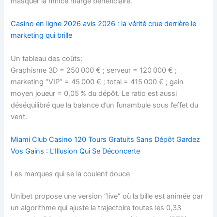
masquer la mince marge bénéficiaire.
Casino en ligne 2026 avis 2026 : la vérité crue derrière le
marketing qui brille
Un tableau des coûts:
Graphisme 3D = 250 000 € ; serveur = 120 000 € ;
marketing “VIP” = 45 000 € ; total = 415 000 € ; gain
moyen joueur = 0,05 % du dépôt. Le ratio est aussi
déséquilibré que la balance d’un funambule sous l’effet du
vent.
Miami Club Casino 120 Tours Gratuits Sans Dépôt Gardez
Vos Gains : L’Illusion Qui Se Déconcerte
Les marques qui se la coulent douce
Unibet propose une version “live” où la bille est animée par
un algorithme qui ajuste la trajectoire toutes les 0,33