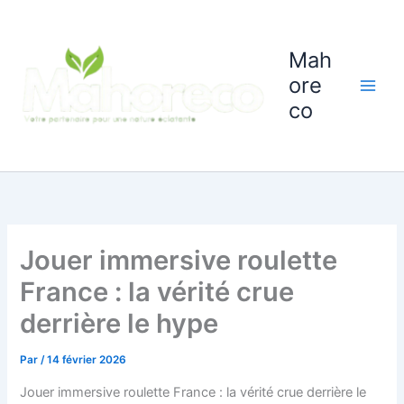
Aller
au
contenu
Mah
ore
co
Jouer immersive roulette
France : la vérité crue
derrière le hype
Par
/
14 février 2026
Jouer immersive roulette France : la vérité crue derrière le