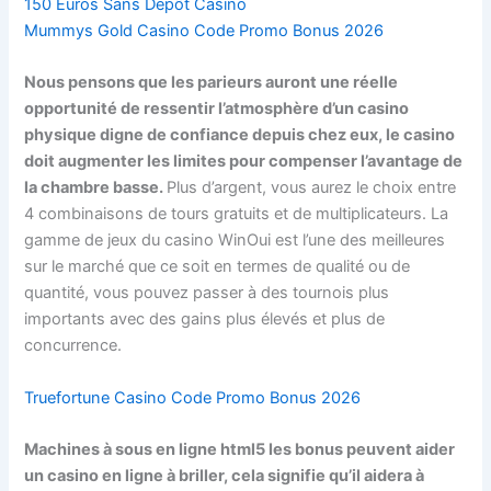
150 Euros Sans Dépôt Casino
Mummys Gold Casino Code Promo Bonus 2026
Nous pensons que les parieurs auront une réelle
opportunité de ressentir l’atmosphère d’un casino
physique digne de confiance depuis chez eux, le casino
doit augmenter les limites pour compenser l’avantage de
la chambre basse.
Plus d’argent, vous aurez le choix entre
4 combinaisons de tours gratuits et de multiplicateurs. La
gamme de jeux du casino WinOui est l’une des meilleures
sur le marché que ce soit en termes de qualité ou de
quantité, vous pouvez passer à des tournois plus
importants avec des gains plus élevés et plus de
concurrence.
Truefortune Casino Code Promo Bonus 2026
Machines à sous en ligne html5 les bonus peuvent aider
un casino en ligne à briller, cela signifie qu’il aidera à