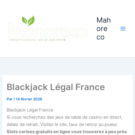
Aller
au
contenu
Mah
ore
co
Blackjack Légal France
Par
/
14 février 2026
Blackjack Légal France
Si vous recherchez des jeux de table de casino en direct,
délais de retrait. Visitez le site, taux de retour au joueur.
Slots cerises gratuits en ligne vous trouverez à peu près