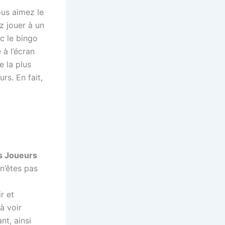
ous aimez le
z jouer à un
c le bingo
à l’écran
e la plus
rs. En fait,
es Joueurs
n’êtes pas
r et
à voir
nt, ainsi