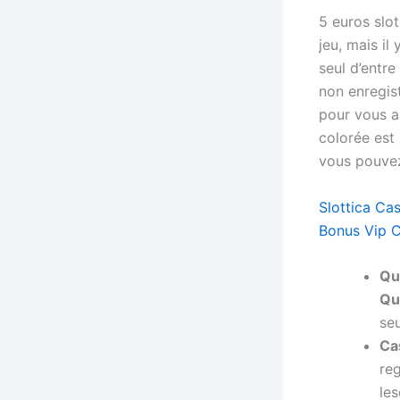
5 euros slo
jeu, mais il
seul d’entr
non enregis
pour vous a
colorée est 
vous pouvez 
Slottica Ca
Bonus Vip C
Qu
Qu
se
Ca
reg
les