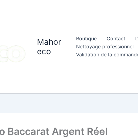
Boutique
Contact
D
Mahor
Nettoyage professionnel
eco
Validation de la command
o Baccarat Argent Réel