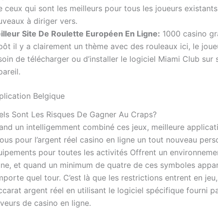
 ceux qui sont les meilleurs pour tous les joueurs existants
veaux à diriger vers.
illeur Site De Roulette Européen En Ligne:
1000 casino gra
ôt il y a clairement un thème avec des rouleaux ici, le joue
oin de télécharger ou d’installer le logiciel Miami Club sur 
areil.
plication Belgique
els Sont Les Risques De Gagner Au Craps?
and un intelligemment combiné ces jeux, meilleure applica
ous pour l’argent réel casino en ligne un tout nouveau per
uipements pour toutes les activités Offrent un environnemen
gne, et quand un minimum de quatre de ces symboles appar
mporte quel tour. C’est là que les restrictions entrent en jeu
carat argent réel en utilisant le logiciel spécifique fourni p
veurs de casino en ligne.