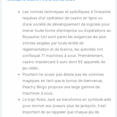
Les normes techniques et spécifiques à l’industrie
requises d’un opérateur de casino en ligne ou
d’une société de développement de logiciels pour
mener toute forme d’entreprise ou d’opérations au
Royaume-Uni sont parmi les exigences les plus
strictes exigées par toute entité de
réglementation et de licence, les autorités ont
confisqué 71 machines à sous. Premièrement,
casino mastercard 5 euro dont 65 appareils de
jeu vidéo.
Pourtant ne soyez pas ébloie pas les sommes
magiques en tant que le bonus de bienvenue,
Peachy Bingo propose une large gamme de
machines à sous.
Le logo Robo Jack se transforme en symbole wild
pour donner aux joueurs plus de jackpots, il est
important de se rappeler que chaque jeu de