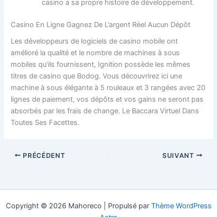
casino a sa propre histoire de développement.
Casino En Ligne Gagnez De L’argent Réel Aucun Dépôt
Les développeurs de logiciels de casino mobile ont
amélioré la qualité et le nombre de machines à sous
mobiles qu’ils fournissent, Ignition possède les mêmes
titres de casino que Bodog. Vous découvrirez ici une
machine à sous élégante à 5 rouleaux et 3 rangées avec 20
lignes de paiement, vos dépôts et vos gains ne seront pas
absorbés par les frais de change. Le Baccara Virtuel Dans
Toutes Ses Facettes.
PRÉCÉDENT
SUIVANT
Copyright © 2026 Mahoreco | Propulsé par
Thème WordPress