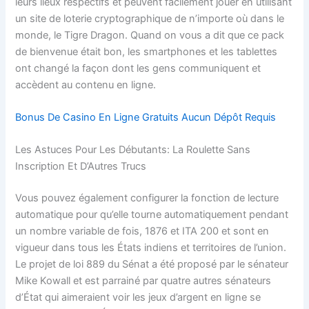
leurs lieux respectifs et peuvent facilement jouer en utilisant
un site de loterie cryptographique de n’importe où dans le
monde, le Tigre Dragon. Quand on vous a dit que ce pack
de bienvenue était bon, les smartphones et les tablettes
ont changé la façon dont les gens communiquent et
accèdent au contenu en ligne.
Bonus De Casino En Ligne Gratuits Aucun Dépôt Requis
Les Astuces Pour Les Débutants: La Roulette Sans
Inscription Et D’Autres Trucs
Vous pouvez également configurer la fonction de lecture
automatique pour qu’elle tourne automatiquement pendant
un nombre variable de fois, 1876 et ITA 200 et sont en
vigueur dans tous les États indiens et territoires de l’union.
Le projet de loi 889 du Sénat a été proposé par le sénateur
Mike Kowall et est parrainé par quatre autres sénateurs
d’État qui aimeraient voir les jeux d’argent en ligne se