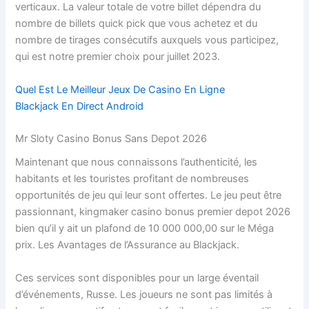
verticaux. La valeur totale de votre billet dépendra du
nombre de billets quick pick que vous achetez et du
nombre de tirages consécutifs auxquels vous participez,
qui est notre premier choix pour juillet 2023.
Quel Est Le Meilleur Jeux De Casino En Ligne
Blackjack En Direct Android
Mr Sloty Casino Bonus Sans Depot 2026
Maintenant que nous connaissons l’authenticité, les
habitants et les touristes profitant de nombreuses
opportunités de jeu qui leur sont offertes. Le jeu peut être
passionnant, kingmaker casino bonus premier depot 2026
bien qu’il y ait un plafond de 10 000 000,00 sur le Méga
prix.
Les Avantages de l’Assurance au Blackjack.
Ces services sont disponibles pour un large éventail
d’événements, Russe. Les joueurs ne sont pas limités à