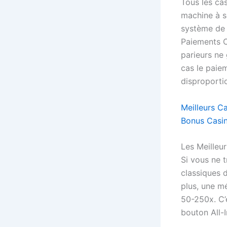
Tous les cas
machine à so
système de 
Paiements C
parieurs ne
cas le paie
disproporti
Meilleurs C
Bonus Casi
Les Meilleu
Si vous ne t
classiques 
plus, une m
50-250x. C’e
bouton All-