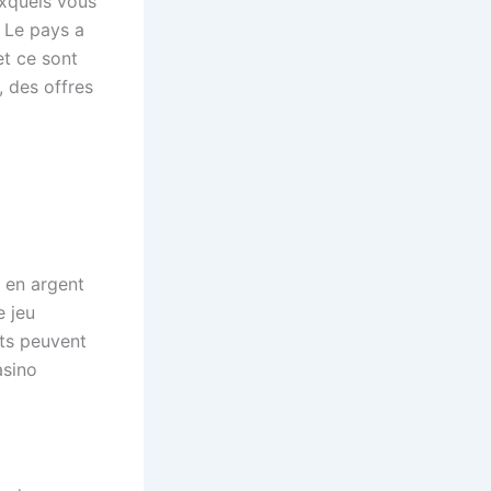
uxquels vous
 Le pays a
et ce sont
 des offres
s en argent
e jeu
ts peuvent
asino