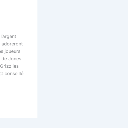
l’argent
t adoreront
es joueurs
e de Jones
Grizzlies
t conseillé