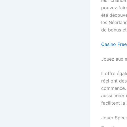
leur chance
pouvez fair
été découve
les Néerlan
de bonus et
Casino Free
Jouez aux m
Il offre éga
réel ont de
commence. L
aussi créer
facilitent la
Jouer Speed