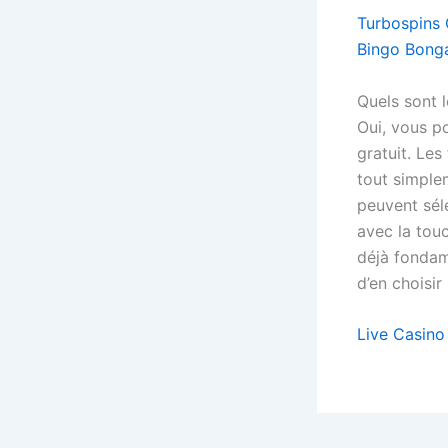
Turbospins 
Bingo Bong
Quels sont l
Oui, vous po
gratuit. Les
tout simplem
peuvent sél
avec la touc
déjà fondame
d’en choisir 
Live Casino