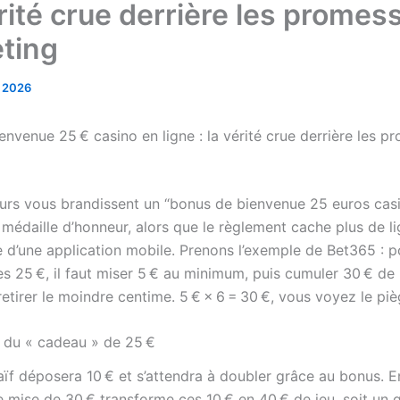
érité crue derrière les promes
ting
r 2026
nvenue 25 € casino en ligne : la vérité crue derrière les p
urs vous brandissent un “bonus de bienvenue 25 euros casi
édaille d’honneur, alors que le règlement cache plus de li
 d’une application mobile. Prenons l’exemple de Bet365 : p
es 25 €, il faut miser 5 € au minimum, puis cumuler 30 € de
etirer le moindre centime. 5 € × 6 = 30 €, vous voyez le piè
l du « cadeau » de 25 €
ïf déposera 10 € et s’attendra à doubler grâce au bonus. En 
e mise de 30 € transforme ces 10 € en 40 € de jeu, soit un 