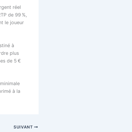
rgent réel
RTP de 99 %,
t le joueur
stiné à
rdre plus
ses de 5 €
 minimale
primé à la
SUIVANT