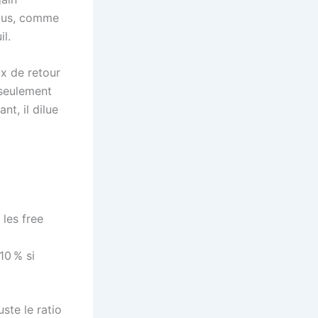
sous, comme
il.
ux de retour
 seulement
t, il dilue
 les free
10 % si
ste le ratio