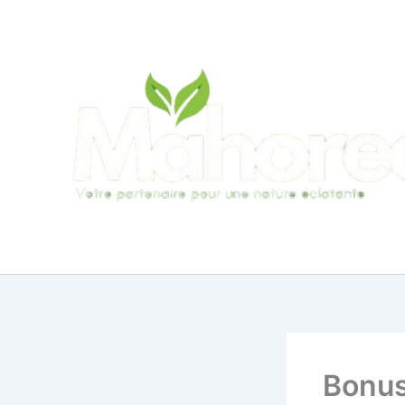
Aller
au
contenu
Bonus