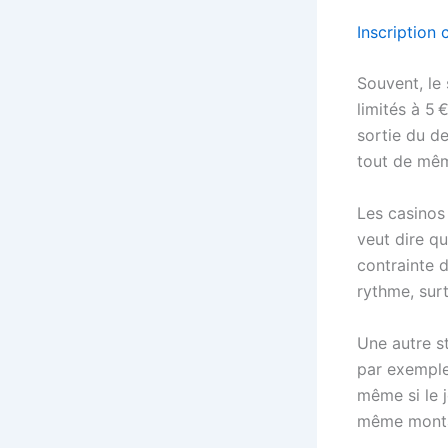
Inscription 
Souvent, le 
limités à 5
sortie du de
tout de mêm
Les casinos 
veut dire qu
contrainte 
rythme, surt
Une autre st
par exemple,
même si le j
même montan