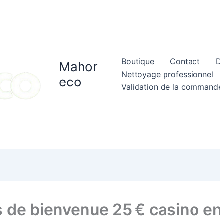
Boutique
Contact
D
Mahor
Nettoyage professionnel
eco
Validation de la command
 de bienvenue 25 € casino en