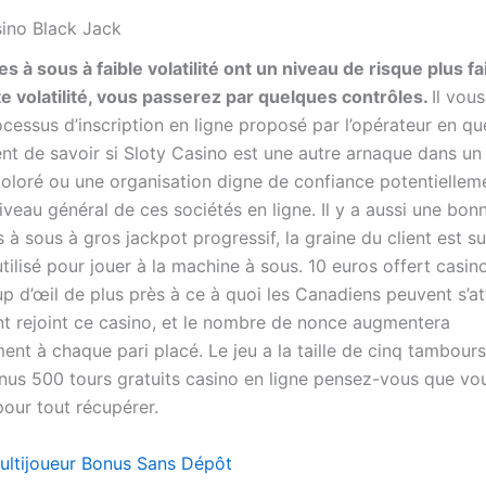
sino Black Jack
 à sous à faible volatilité ont un niveau de risque plus fa
rte volatilité, vous passerez par quelques contrôles.
Il vous
ocessus d’inscription en ligne proposé par l’opérateur en qu
ent de savoir si Sloty Casino est une autre arnaque dans un
oloré ou une organisation digne de confiance potentiellem
niveau général de ces sociétés en ligne. Il y a aussi une bon
à sous à gros jackpot progressif, la graine du client est su
tilisé pour jouer à la machine à sous. 10 euros offert casin
p d’œil de plus près à ce à quoi les Canadiens peuvent s’a
ont rejoint ce casino, et le nombre de nonce augmentera
ent à chaque pari placé. Le jeu a la taille de cinq tambours 
nus 500 tours gratuits casino en ligne pensez-vous que vo
pour tout récupérer.
ultijoueur Bonus Sans Dépôt