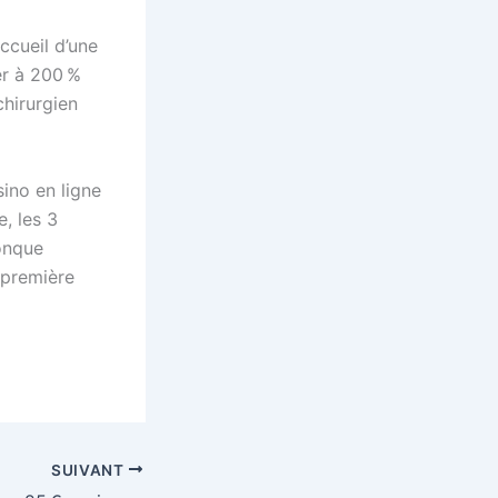
ccueil d’une
er à 200 %
chirurgien
ino en ligne
e, les 3
conque
 première
SUIVANT