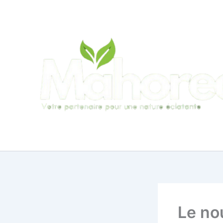
Aller
au
contenu
Le no