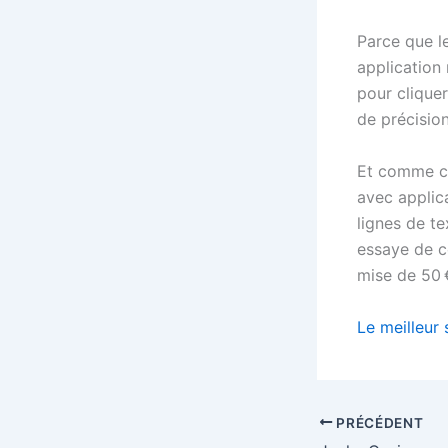
Parce que l
application 
pour clique
de précision
Et comme ce
avec applic
lignes de te
essaye de c
mise de 50 
Le meilleur 
PRÉCÉDENT