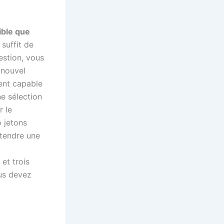
ible que
 suffit de
estion, vous
 nouvel
ent capable
ne sélection
r le
o jetons
ttendre une
et trois
us devez