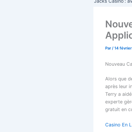
Nouve
Appli
Par
/
14 févrie
Nouveau Cas
Alors que d
après leur 
Terry a aid
experte gèr
gratuit en c
Casino En L