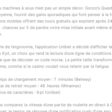
s machines à sous n’est pas un simple décor. Gonzo’s Quest
oyenne, fournit des gains sporadiques qui font penser à la 
ons mobiles offrent des tours gratuits qui expirent après 2
 chances sur 5 de perdre votre mise initiale avant même de
n.
arle de l’ergonomie, l’application Unibet a décidé d’afficher l
 9 pt, un choix qui rend la lecture d’une ligne de conditions 
cile que de décoder un code morse. La petite taille transfor
e, comme si le casino voulait vous retenir par la fatigue.
mps de chargement moyen : 7 minutes (Betway)
lai de retrait moyen : 48 heures (Winamax)
ice de caractères : 9 pt (Unibet)
s comparez la vitesse d’une partie de roulette en direct à
avec le temps de réponse d’une notification push d’une app