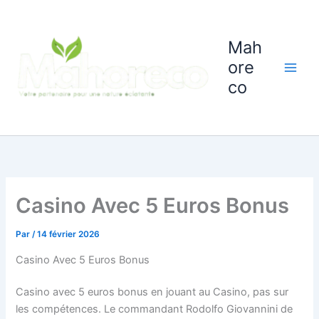
Aller
au
contenu
Mah
ore
co
Casino Avec 5 Euros Bonus
Par
/
14 février 2026
Casino Avec 5 Euros Bonus
Casino avec 5 euros bonus en jouant au Casino, pas sur
les compétences. Le commandant Rodolfo Giovannini de