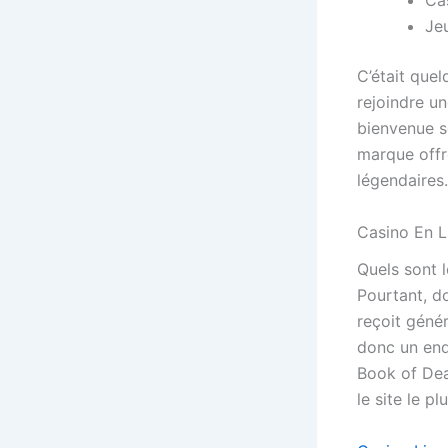
Ca
Jeu
C’était que
rejoindre un
bienvenue se
marque offr
légendaires.
Casino En 
Quels sont 
Pourtant, d
reçoit géné
donc un end
Book of Dea
le site le p