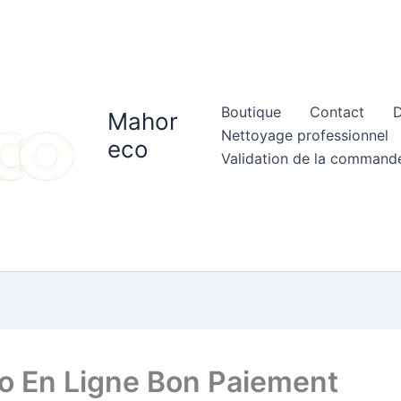
Boutique
Contact
D
Mahor
Nettoyage professionnel
eco
Validation de la command
o En Ligne Bon Paiement