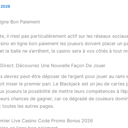
r 2026
igne Bon Paiement
e, il n’est pas particulièrement actif sur les réseaux sociau
ino en ligne bon paiement les joueurs doivent placer un pa
et la balle ne s’arrêtent, le casino sera à vos côtés à tout 
 Direct: Découvrez Une Nouvelle Façon De Jouer
s devrez peut-être déposer de l’argent pour jouer au rami 
 doit miser le premier pari. Le Blackjack est un jeu de cartes
ux joueurs la possibilité de mettre leurs compétences à l’é
 leurs chances de gagner, car ce dégradé de couleurs domi
t toutes les autres pages.
emier Live Casino Code Promo Bonus 2026