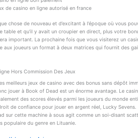
sino en ligne bon paiement
x de casino en ligne autorisé en france
lque chose de nouveau et d’excitant à l’époque où vous pou
e table et qu’il y avait un croupier en direct, plus votre bo
ra important. La prochaine fois que vous visiterez un casin
e aux joueurs un format à deux matrices qui fournit des ga
Ligne Hors Commission Des Jeux
les meilleurs jeux de casino avec des bonus sans dépôt im
onc jouer à Book of Dead est un énorme avantage. Le casin
ralement des scores élevés parmi les joueurs du monde enti
roit de confiance pour jouer en argent réel, Lucky Sevens
d sur cette machine à sous agit comme un soi-disant scatt
lus populaire du genre en Lituanie.