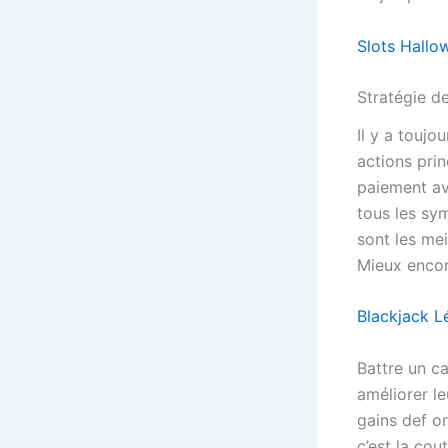
Slots Hallo
Stratégie d
Il y a toujo
actions pri
paiement av
tous les sy
sont les mei
Mieux encor
Blackjack L
Battre un ca
améliorer le
gains def o
c’est la co