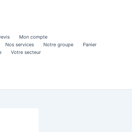
evis
Mon compte
Nos services
Notre groupe
Panier
e
Votre secteur