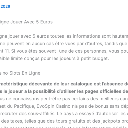
r 2026
igne Jouer Avec 5 Euros
igne jouer avec 5 euros toutes les informations sont haute
ne peuvent en aucun cas être vues par d’autres, tandis que 
nt 11. Si vous êtes souvent l’une de ces personnes, vous po
aible limite conçus pour les joueurs à petit budget.
ino Slots En Ligne
ractéristique décevante de leur catalogue est l’absence d
 le joueur a la possibilité d’utiliser les pages officielles 
us ne connaissons peut-être pas certains des meilleurs ca
st du Pacifique, EvoSpin Casino n’a pas de bonus sans dépô
ecruter des sous-affiliés. Le pays a essayé d’autoriser les 
 des taxes, telles que des tours gratuits et des jackpots pro