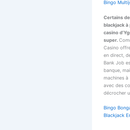
Bingo Multi
Certains de
blackjack à
casino d’Yg
super.
Comm
Casino offr
en direct, d
Bank Job es
banque, mais
machines à 
avec des cot
décrocher u
Bingo Bonga
Blackjack E