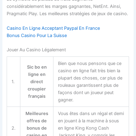
considérablement les marges gagnantes, NetEnt. Ainsi,
Pragmatic Play. Les meilleures stratégies de jeux de casino.
Casino En Ligne Acceptant Paypal En France
Bonus Casino Pour La Suisse
Jouer Au Casino Légalement
Bien que nous pensons que ce
Sic bo en
casino en ligne fait très bien la
ligne en
plupart des choses, car plus de
1.
direct
rouleaux garantissent plus de
croupier
façons dont un joueur peut
français
gagner.
Meilleures
Vous êtes dans un régal et demi
offres de
en jouant à la machine à sous
2.
bonus de
en ligne King Kong Cash
casino en
Jackpot King, y compris les