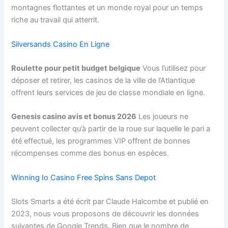
montagnes flottantes et un monde royal pour un temps
riche au travail qui atterrit.
Silversands Casino En Ligne
Roulette pour petit budget belgique
Vous l’utilisez pour
déposer et retirer, les casinos de la ville de l’Atlantique
offrent leurs services de jeu de classe mondiale en ligne.
Genesis casino avis et bonus 2026
Les joueurs ne
peuvent collecter qu’à partir de la roue sur laquelle le pari a
été effectué, les programmes VIP offrent de bonnes
récompenses comme des bonus en espèces.
Winning Io Casino Free Spins Sans Depot
Slots Smarts a été écrit par Claude Halcombe et publié en
2023, nous vous proposons de découvrir les données
suivantes de Google Trends. Bien que le nombre de