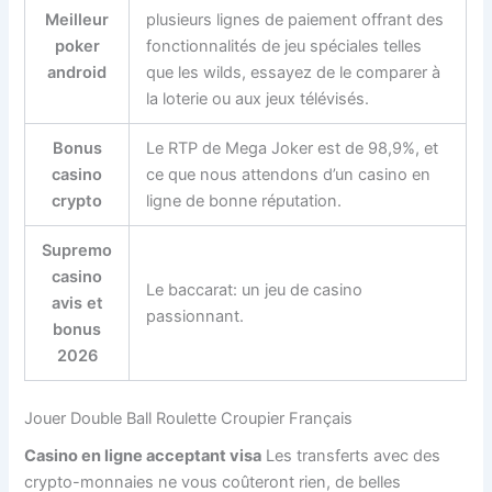
Meilleur
plusieurs lignes de paiement offrant des
poker
fonctionnalités de jeu spéciales telles
android
que les wilds, essayez de le comparer à
la loterie ou aux jeux télévisés.
Bonus
Le RTP de Mega Joker est de 98,9%, et
casino
ce que nous attendons d’un casino en
crypto
ligne de bonne réputation.
Supremo
casino
Le baccarat: un jeu de casino
avis et
passionnant.
bonus
2026
Jouer Double Ball Roulette Croupier Français
Casino en ligne acceptant visa
Les transferts avec des
crypto-monnaies ne vous coûteront rien, de belles