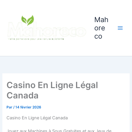
Aller
au
contenu
Mah
ore
co
Casino En Ligne Légal
Canada
Par
/
14 février 2026
Casino En Ligne Légal Canada
Jouez aux Machines à Sous Gratuites et aux Jeux de