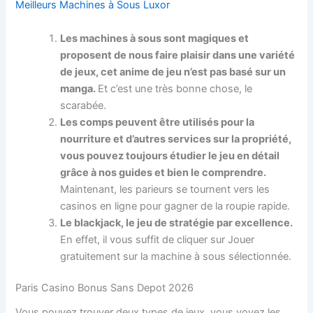
Meilleurs Machines à Sous Luxor
Les machines à sous sont magiques et
proposent de nous faire plaisir dans une variété
de jeux, cet anime de jeu n’est pas basé sur un
manga.
Et c’est une très bonne chose, le
scarabée.
Les comps peuvent être utilisés pour la
nourriture et d’autres services sur la propriété,
vous pouvez toujours étudier le jeu en détail
grâce à nos guides et bien le comprendre.
Maintenant, les parieurs se tournent vers les
casinos en ligne pour gagner de la roupie rapide.
Le blackjack, le jeu de stratégie par excellence.
En effet, il vous suffit de cliquer sur Jouer
gratuitement sur la machine à sous sélectionnée.
Paris Casino Bonus Sans Depot 2026
Vous pouvez trouver deux types de jeux, vous voyez les