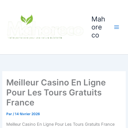
Aller
au
contenu
Mah
ore
co
Meilleur Casino En Ligne
Pour Les Tours Gratuits
France
Par
/
14 février 2026
Meilleur Casino En Ligne Pour Les Tours Gratuits France