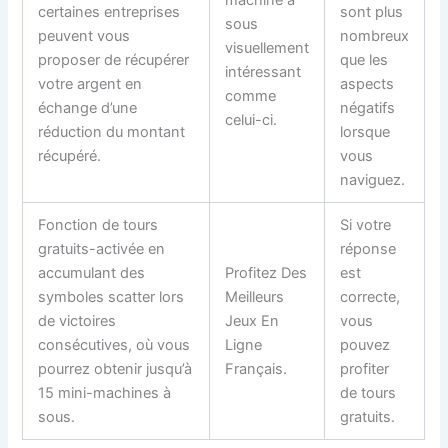
machine à
certaines entreprises
sont plus
sous
peuvent vous
nombreux
visuellement
proposer de récupérer
que les
intéressant
votre argent en
aspects
comme
échange d’une
négatifs
celui-ci.
réduction du montant
lorsque
récupéré.
vous
naviguez.
Fonction de tours
Si votre
gratuits-activée en
réponse
accumulant des
Profitez Des
est
symboles scatter lors
Meilleurs
correcte,
de victoires
Jeux En
vous
consécutives, où vous
Ligne
pouvez
pourrez obtenir jusqu’à
Français.
profiter
15 mini-machines à
de tours
sous.
gratuits.