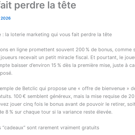
ait perdre la tête
r 2026
 : la loterie marketing qui vous fait perdre la tête
ons en ligne promettent souvent 200 % de bonus, comme 
joueurs recevait un petit miracle fiscal. Et pourtant, le jo
mpte baisser d’environ 15 % dès la première mise, juste à ca
posé.
xemple de Betclic qui propose une « offre de bienvenue » d
tuits. 100 € semblent généreux, mais la mise requise de 20 
ez jouer cinq fois le bonus avant de pouvoir le retirer, soi
de 8 % sur chaque tour si la variance reste élevée.
s “cadeaux” sont rarement vraiment gratuits