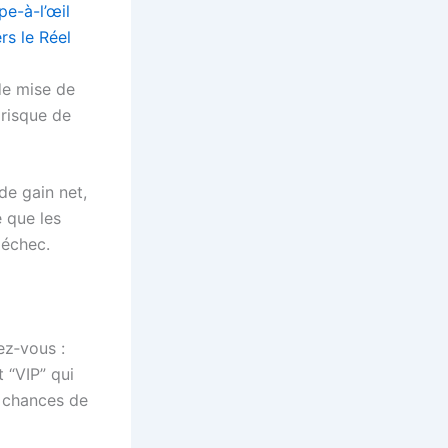
pe-à-l’œil
s le Réel
de mise de
 risque de
de gain net,
 que les
 échec.
ez‑vous :
 “VIP” qui
e chances de