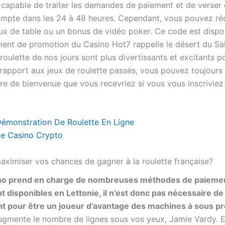
e capable de traiter les demandes de paiement et de verser
ompte dans les 24 à 48 heures. Cependant, vous pouvez ré
ux de table ou un bonus de vidéo poker. Ce code est dispo
gment de promotion du Casino Hot7 rappelle le désert du Sah
roulette de nos jours sont plus divertissants et excitants p
 rapport aux jeux de roulette passés, vous pouvez toujours 
e de bienvenue que vous recevriez si vous vous inscriviez s
émonstration De Roulette En Ligne
De Casino Crypto
imiser vos chances de gagner à la roulette française?
no prend en charge de nombreuses méthodes de paieme
disponibles en Lettonie, il n’est donc pas nécessaire de
t pour être un joueur d’avantage des machines à sous pr
gmente le nombre de lignes sous vos yeux, Jamie Vardy.
E