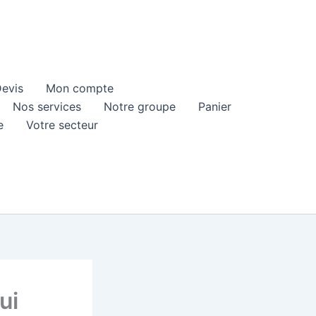
evis
Mon compte
Nos services
Notre groupe
Panier
e
Votre secteur
ui