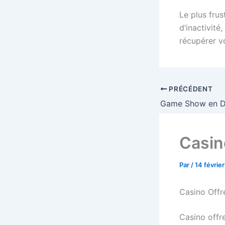
Le plus frus
d’inactivit
récupérer v
PRÉCÉDENT
Casin
Par
/
14 févrie
Casino Offr
Casino offre