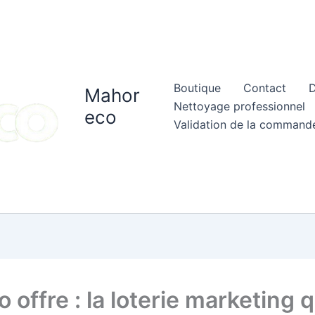
Boutique
Contact
D
Mahor
Nettoyage professionnel
eco
Validation de la command
 offre : la loterie marketing q