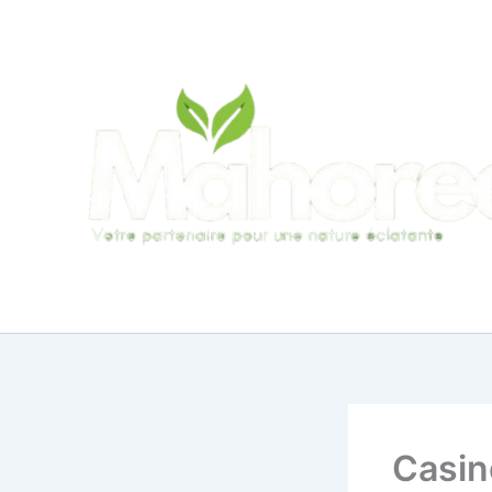
Aller
au
contenu
Casino