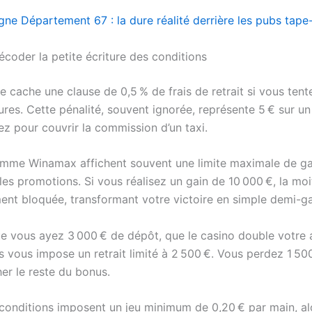
gne Département 67 : la dure réalité derrière les pubs tape-
oder la petite écriture des conditions
 cache une clause de 0,5 % de frais de retrait si vous tent
res. Cette pénalité, souvent ignorée, représente 5 € sur un
ez pour couvrir la commission d’un taxi.
omme Winamax affichent souvent une limite maximale de ga
les promotions. Si vous réalisez un gain de 10 000 €, la moi
nt bloquée, transformant votre victoire en simple demi-g
e vous ayez 3 000 € de dépôt, que le casino double votre 
s vous impose un retrait limité à 2 500 €. Vous perdez 1 50
r le reste du bonus.
s conditions imposent un jeu minimum de 0,20 € par main, al