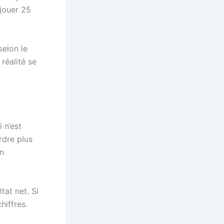
jouer 25
selon le
réalité se
 n’est
rdre plus
un
tat net. Si
hiffres.