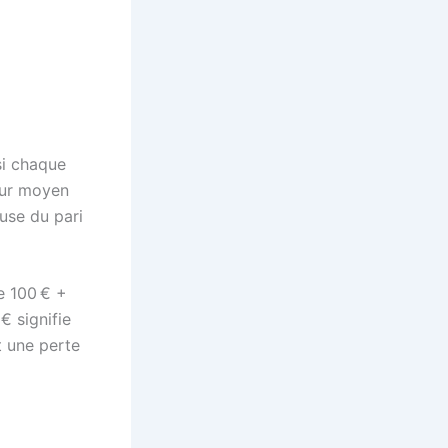
si chaque
ueur moyen
use du pari
e 100 € +
€ signifie
t une perte