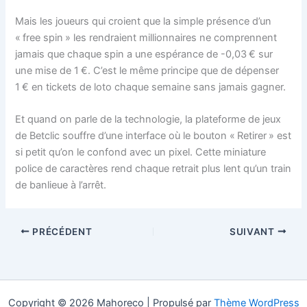
Mais les joueurs qui croient que la simple présence d’un
« free spin » les rendraient millionnaires ne comprennent
jamais que chaque spin a une espérance de -0,03 € sur
une mise de 1 €. C’est le même principe que de dépenser
1 € en tickets de loto chaque semaine sans jamais gagner.
Et quand on parle de la technologie, la plateforme de jeux
de Betclic souffre d’une interface où le bouton « Retirer » est
si petit qu’on le confond avec un pixel. Cette miniature
police de caractères rend chaque retrait plus lent qu’un train
de banlieue à l’arrêt.
PRÉCÉDENT
SUIVANT
Copyright © 2026 Mahoreco | Propulsé par
Thème WordPress