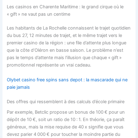
Les casinos en Charente Maritime : le grand cirque où le
« gift » ne vaut pas un centime
Les habitants de La Rochelle connaissent le trajet quotidien
du bus 27, 12 minutes de trajet, et le même trajet vers le
premier casino de la région : une file d’attente plus longue
que la côte d’Oléron en basse saison. Le problème n’est
pas le temps d’attente mais l’illusion que chaque « gift »
promotionnel représente un vrai cadeau.
Olybet casino free spins sans depot : la mascarade qui ne
paie jamais
Des offres qui ressemblent à des calculs d’école primaire
Par exemple, Betclic propose un bonus de 100 € pour un
dépôt de 10 €, soit un ratio de 10 : 1. En théorie, ça paraît
généreux, mais la mise requise de 40 x signifie que vous
devez parier 4 000 € pour toucher la moindre partie du