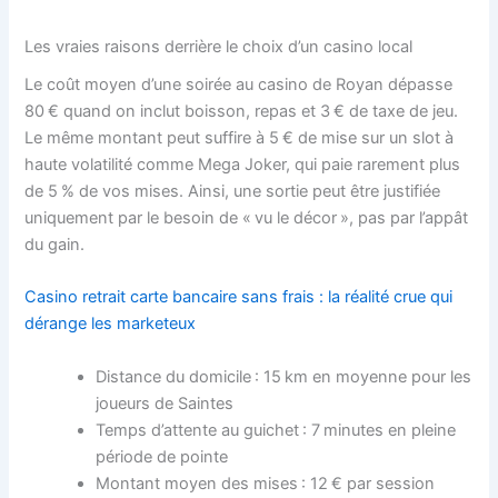
Les vraies raisons derrière le choix d’un casino local
Le coût moyen d’une soirée au casino de Royan dépasse
80 € quand on inclut boisson, repas et 3 € de taxe de jeu.
Le même montant peut suffire à 5 € de mise sur un slot à
haute volatilité comme Mega Joker, qui paie rarement plus
de 5 % de vos mises. Ainsi, une sortie peut être justifiée
uniquement par le besoin de « vu le décor », pas par l’appât
du gain.
Casino retrait carte bancaire sans frais : la réalité crue qui
dérange les marketeux
Distance du domicile : 15 km en moyenne pour les
joueurs de Saintes
Temps d’attente au guichet : 7 minutes en pleine
période de pointe
Montant moyen des mises : 12 € par session