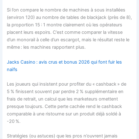
Si l’on compare le nombre de machines à sous installées
(environ 120) au nombre de tables de blackjack (près de 8),
la proportion 15 : 1 montre clairement où les opérateurs
placent leurs espoirs. C’est comme comparer la vitesse
d’un monorail à celle d’un escargot, mais le résultat reste le
même : les machines rapportent plus.
Jacks Casino : avis crus et bonus 2026 qui font fuir les
naïfs
Les joueurs qui insistent pour profiter du « cashback » de
5 % finissent souvent par perdre 2 % supplémentaire en
frais de retrait, un calcul que les marketeurs omettent
presque toujours. Cette perte cachée rend le cashback
comparable à une ristourne sur un produit déjà soldé à
-20 %.
Stratégies (ou astuces) que les pros n’ouvrent jamais