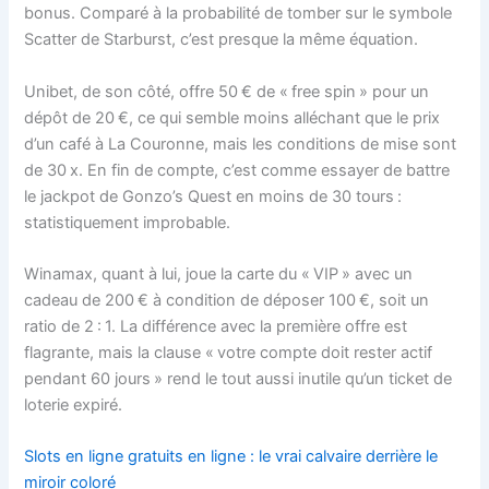
bonus. Comparé à la probabilité de tomber sur le symbole
Scatter de Starburst, c’est presque la même équation.
Unibet, de son côté, offre 50 € de « free spin » pour un
dépôt de 20 €, ce qui semble moins alléchant que le prix
d’un café à La Couronne, mais les conditions de mise sont
de 30 x. En fin de compte, c’est comme essayer de battre
le jackpot de Gonzo’s Quest en moins de 30 tours :
statistiquement improbable.
Winamax, quant à lui, joue la carte du « VIP » avec un
cadeau de 200 € à condition de déposer 100 €, soit un
ratio de 2 : 1. La différence avec la première offre est
flagrante, mais la clause « votre compte doit rester actif
pendant 60 jours » rend le tout aussi inutile qu’un ticket de
loterie expiré.
Slots en ligne gratuits en ligne : le vrai calvaire derrière le
miroir coloré