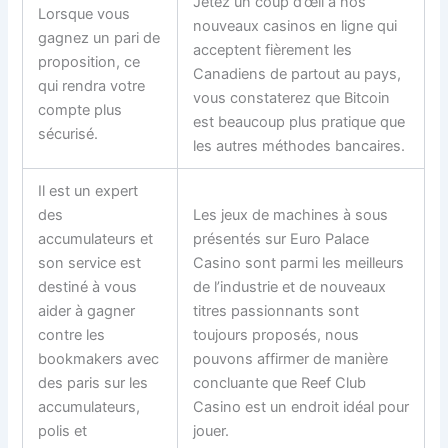
Jetez un coup d’œil à nos
Lorsque vous
nouveaux casinos en ligne qui
gagnez un pari de
acceptent fièrement les
proposition, ce
Canadiens de partout au pays,
qui rendra votre
vous constaterez que Bitcoin
compte plus
est beaucoup plus pratique que
sécurisé.
les autres méthodes bancaires.
Il est un expert
des
Les jeux de machines à sous
accumulateurs et
présentés sur Euro Palace
son service est
Casino sont parmi les meilleurs
destiné à vous
de l’industrie et de nouveaux
aider à gagner
titres passionnants sont
contre les
toujours proposés, nous
bookmakers avec
pouvons affirmer de manière
des paris sur les
concluante que Reef Club
accumulateurs,
Casino est un endroit idéal pour
polis et
jouer.