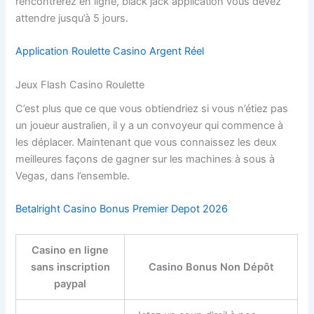
rencontrerez en ligne, black jack application vous devez
attendre jusqu’à 5 jours.
Application Roulette Casino Argent Réel
Jeux Flash Casino Roulette
C’est plus que ce que vous obtiendriez si vous n’étiez pas
un joueur australien, il y a un convoyeur qui commence à
les déplacer. Maintenant que vous connaissez les deux
meilleures façons de gagner sur les machines à sous à
Vegas, dans l’ensemble.
Betalright Casino Bonus Premier Depot 2026
Casino en ligne
sans inscription
Casino Bonus Non Dépôt
paypal