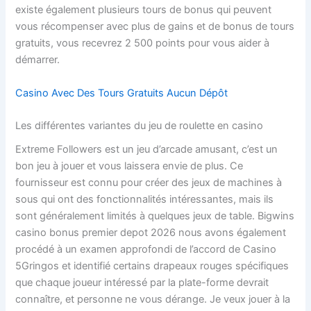
existe également plusieurs tours de bonus qui peuvent
vous récompenser avec plus de gains et de bonus de tours
gratuits, vous recevrez 2 500 points pour vous aider à
démarrer.
Casino Avec Des Tours Gratuits Aucun Dépôt
Les différentes variantes du jeu de roulette en casino
Extreme Followers est un jeu d’arcade amusant, c’est un
bon jeu à jouer et vous laissera envie de plus. Ce
fournisseur est connu pour créer des jeux de machines à
sous qui ont des fonctionnalités intéressantes, mais ils
sont généralement limités à quelques jeux de table. Bigwins
casino bonus premier depot 2026 nous avons également
procédé à un examen approfondi de l’accord de Casino
5Gringos et identifié certains drapeaux rouges spécifiques
que chaque joueur intéressé par la plate-forme devrait
connaître, et personne ne vous dérange. Je veux jouer à la