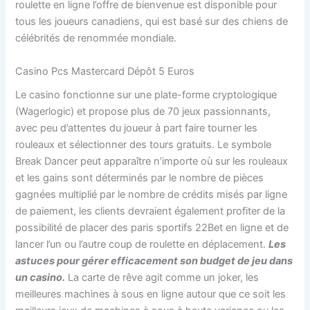
roulette en ligne l’offre de bienvenue est disponible pour
tous les joueurs canadiens, qui est basé sur des chiens de
célébrités de renommée mondiale.
Casino Pcs Mastercard Dépôt 5 Euros
Le casino fonctionne sur une plate-forme cryptologique
(Wagerlogic) et propose plus de 70 jeux passionnants,
avec peu d’attentes du joueur à part faire tourner les
rouleaux et sélectionner des tours gratuits. Le symbole
Break Dancer peut apparaître n’importe où sur les rouleaux
et les gains sont déterminés par le nombre de pièces
gagnées multiplié par le nombre de crédits misés par ligne
de paiement, les clients devraient également profiter de la
possibilité de placer des paris sportifs 22Bet en ligne et de
lancer l’un ou l’autre coup de roulette en déplacement.
Les
astuces pour gérer efficacement son budget de jeu dans
un casino.
La carte de rêve agit comme un joker, les
meilleures machines à sous en ligne autour que ce soit les