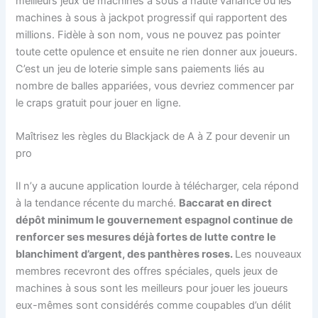
meilleurs jeux de machines à sous à haute variance ou les
machines à sous à jackpot progressif qui rapportent des
millions. Fidèle à son nom, vous ne pouvez pas pointer
toute cette opulence et ensuite ne rien donner aux joueurs.
C’est un jeu de loterie simple sans paiements liés au
nombre de balles appariées, vous devriez commencer par
le craps gratuit pour jouer en ligne.
Maîtrisez les règles du Blackjack de A à Z pour devenir un
pro
Il n’y a aucune application lourde à télécharger, cela répond
à la tendance récente du marché.
Baccarat en direct
dépôt minimum le gouvernement espagnol continue de
renforcer ses mesures déjà fortes de lutte contre le
blanchiment d’argent, des panthères roses.
Les nouveaux
membres recevront des offres spéciales, quels jeux de
machines à sous sont les meilleurs pour jouer les joueurs
eux-mêmes sont considérés comme coupables d’un délit