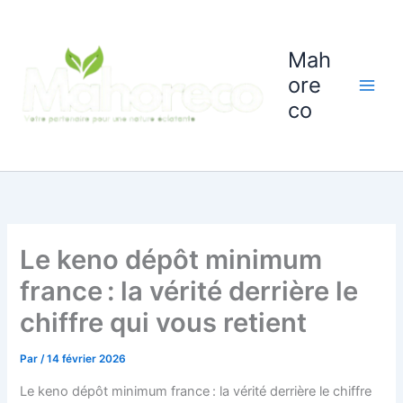
Aller
au
contenu
Mah
ore
co
Le keno dépôt minimum
france : la vérité derrière le
chiffre qui vous retient
Par
/
14 février 2026
Le keno dépôt minimum france : la vérité derrière le chiffre