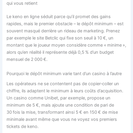
qui vous retient
Le keno en ligne séduit parce qu’il promet des gains
rapides, mais le premier obstacle – le dépôt minimum – est
souvent masqué derrière un rideau de marketing. Prenez
par exemple le site Betclic qui fixe son seuil à 10 €, un
montant que le joueur moyen considère comme « minime »,
alors qu’en réalité il représente déjà 0,5 % d’un budget
mensuel de 2 000 €.
Pourquoi le dépôt minimum varie tant d’un casino à l’autre
Les opérateurs ne se contentent pas de copier‑coller un
chiffre, ils adaptent le minimum à leurs coûts d’acquisition.
Un casino comme Unibet, par exemple, propose un
minimum de 5 €, mais ajoute une condition de pari de
30 fois la mise, transformant ainsi 5 € en 150 € de mise
minimale avant même que vous ne voyez vos premiers
tickets de keno.