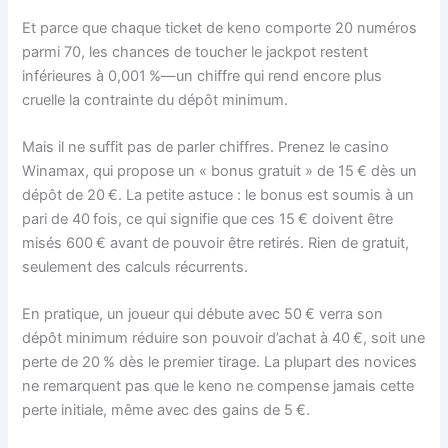
Et parce que chaque ticket de keno comporte 20 numéros
parmi 70, les chances de toucher le jackpot restent
inférieures à 0,001 %—un chiffre qui rend encore plus
cruelle la contrainte du dépôt minimum.
Mais il ne suffit pas de parler chiffres. Prenez le casino
Winamax, qui propose un « bonus gratuit » de 15 € dès un
dépôt de 20 €. La petite astuce : le bonus est soumis à un
pari de 40 fois, ce qui signifie que ces 15 € doivent être
misés 600 € avant de pouvoir être retirés. Rien de gratuit,
seulement des calculs récurrents.
En pratique, un joueur qui débute avec 50 € verra son
dépôt minimum réduire son pouvoir d’achat à 40 €, soit une
perte de 20 % dès le premier tirage. La plupart des novices
ne remarquent pas que le keno ne compense jamais cette
perte initiale, même avec des gains de 5 €.