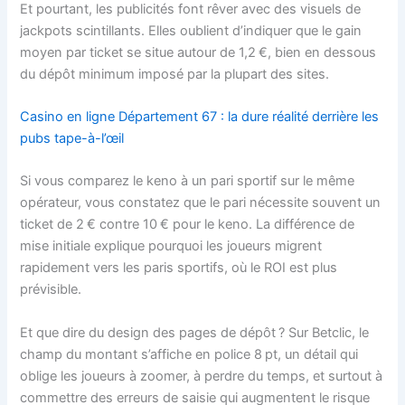
Et pourtant, les publicités font rêver avec des visuels de
jackpots scintillants. Elles oublient d’indiquer que le gain
moyen par ticket se situe autour de 1,2 €, bien en dessous
du dépôt minimum imposé par la plupart des sites.
Casino en ligne Département 67 : la dure réalité derrière les
pubs tape-à-l’œil
Si vous comparez le keno à un pari sportif sur le même
opérateur, vous constatez que le pari nécessite souvent un
ticket de 2 € contre 10 € pour le keno. La différence de
mise initiale explique pourquoi les joueurs migrent
rapidement vers les paris sportifs, où le ROI est plus
prévisible.
Et que dire du design des pages de dépôt ? Sur Betclic, le
champ du montant s’affiche en police 8 pt, un détail qui
oblige les joueurs à zoomer, à perdre du temps, et surtout à
commettre des erreurs de saisie qui augmentent le risque