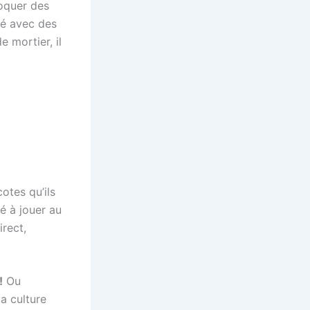
loquer des
ré avec des
e mortier, il
otes qu’ils
é à jouer au
irect,
!
Ou
a culture