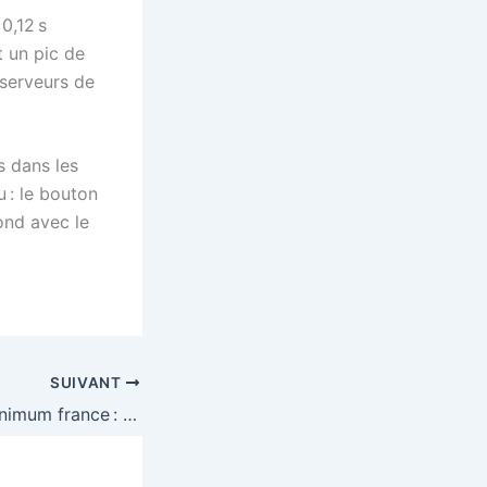
0,12 s
t un pic de
 serveurs de
s dans les
 : le bouton
fond avec le
SUIVANT
Le keno dépôt minimum france : la vérité derrière le chiffre qui vous retient