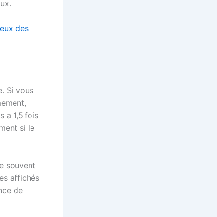
ux.
yeux des
e. Si vous
mement,
 a 1,5 fois
ment si le
le souvent
es affichés
ence de