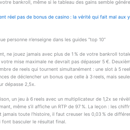
 votre bankroll, même si le tableau des gains semble génére
nt réel pas de bonus de casino : la vérité qui fait mal aux 
que personne n’enseigne dans les guides “top 10”
t, ne jouez jamais avec plus de 1 % de votre bankroll total
 votre mise maximale ne devrait pas dépasser 5 €. Deuxiè
mbre de reels qui tournent simultanément : une slot à 5 reels
nces de déclencher un bonus que celle à 3 reels, mais seule
eur dépasse 2,5x.
on, un jeu à 6 reels avec un multiplicateur de 1,2x se révè
ant, même s’il affiche un RTP de 97 %. La leçon : les chiffr
 jamais toute l’histoire, il faut creuser les 0,03 % de différ
i font basculer le résultat final.