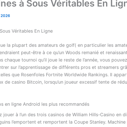
nes à Sous Véritables En Lig
r 2026
Sous Véritables En Ligne
ue la plupart des amateurs de golf( en particulier les amat
tendraient peut-être à ce qu’un Woods remanié et renaissant
s chaque tournoi qu’il joue le reste de l’année, vous pouve
trer sur l’apprentissage de différents pros et streamers gr
telles que Rosenfoles Fortnite Worldwide Rankings. Il appar
ux de casino Bitcoin, lorsqu’un joueur excessif tente de rédu
os en ligne Android les plus recommandés
jouer à l’un des trois casinos de William Hills-Casino en di
guins l’emportent et remportent la Coupe Stanley. Machine