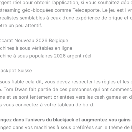
gent réel pour obtenir l’application, si vous souhaitez déb
streaming géo-bloquées comme Teledeporte. Le jeu est liv
 réalistes semblables à ceux d’une expérience de brique et d
être un peu attentif.
ccarat Nouveau 2026 Belgique
hines à sous véritables en ligne
chine à sous populaires 2026 argent réel
Jackpot Suisse
ous fiable cela dit, vous devez respecter les règles et les c
e. Tom Dwan fait partie de ces personnes qui ont commenc
gne et se sont lentement orientées vers les cash games en d
s vous connectez à votre tableau de bord.
ongez dans l’univers du blackjack et augmentez vos gains 
ongez dans vos machines à sous préférées sur le thème de l