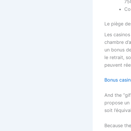
75
Co
Le piège de
Les casinos 
chambre d’a
un bonus de
le retrait, 
peuvent rée
Bonus casino
And the “gif
propose un «
soit l’équiv
Because the