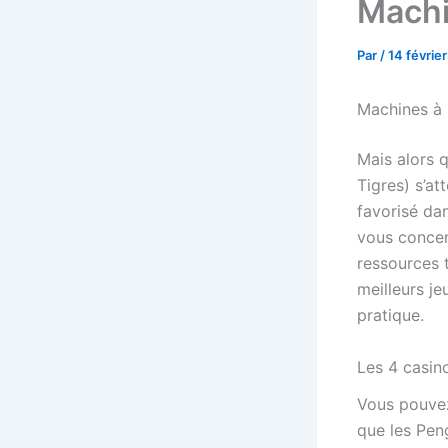
Machi
Par
/
14 févrie
Machines à 
Mais alors q
Tigres) s’at
favorisé dan
vous concen
ressources 
meilleurs je
pratique.
Les 4 casin
Vous pouvez 
que les Pen