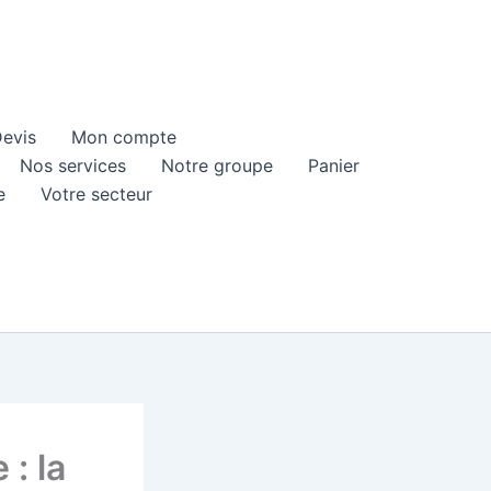
evis
Mon compte
Nos services
Notre groupe
Panier
e
Votre secteur
 : la