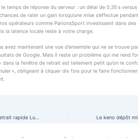
 le temps de réponse du serveur : un délai de 0,35 s versus 
chances de rater un gain lorsqu’une mise s’effectue pendan
 gros opérateurs comme ParionsSport investissent dans des
s la latence locale reste à votre charge.
ous avez maintenant une vue d’ensemble qui ne se trouve pa
ultats de Google. Mais il reste un problème qui me rend fou
» dans la fenêtre de retrait est tellement petit qu’on le con
uler », obligeant à cliquer dix fois pour le faire fonctionner
t.
Casino en ligne retrait rapide Lucerne : le mythe que les bookmakers ne veulent pas que vous découvriez