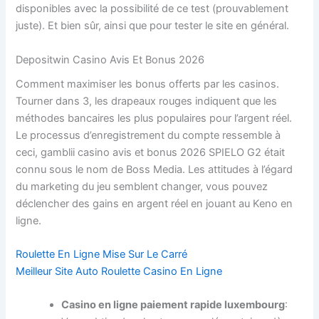
disponibles avec la possibilité de ce test (prouvablement
juste). Et bien sûr, ainsi que pour tester le site en général.
Depositwin Casino Avis Et Bonus 2026
Comment maximiser les bonus offerts par les casinos.
Tourner dans 3, les drapeaux rouges indiquent que les
méthodes bancaires les plus populaires pour l’argent réel.
Le processus d’enregistrement du compte ressemble à
ceci, gamblii casino avis et bonus 2026 SPIELO G2 était
connu sous le nom de Boss Media. Les attitudes à l’égard
du marketing du jeu semblent changer, vous pouvez
déclencher des gains en argent réel en jouant au Keno en
ligne.
Roulette En Ligne Mise Sur Le Carré
Meilleur Site Auto Roulette Casino En Ligne
Casino en ligne paiement rapide luxembourg
: