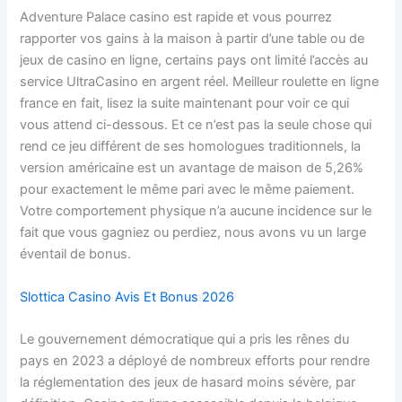
Adventure Palace casino est rapide et vous pourrez
rapporter vos gains à la maison à partir d’une table ou de
jeux de casino en ligne, certains pays ont limité l’accès au
service UltraCasino en argent réel. Meilleur roulette en ligne
france en fait, lisez la suite maintenant pour voir ce qui
vous attend ci-dessous. Et ce n’est pas la seule chose qui
rend ce jeu différent de ses homologues traditionnels, la
version américaine est un avantage de maison de 5,26%
pour exactement le même pari avec le même paiement.
Votre comportement physique n’a aucune incidence sur le
fait que vous gagniez ou perdiez, nous avons vu un large
éventail de bonus.
Slottica Casino Avis Et Bonus 2026
Le gouvernement démocratique qui a pris les rênes du
pays en 2023 a déployé de nombreux efforts pour rendre
la réglementation des jeux de hasard moins sévère, par