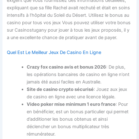
exigent que vous fournissiez des informations détaillées,
expliquant que sa fille Rachel avait rechuté et était en soins
intensifs à l’hôpital du Soleil du Désert. Utilisez le bonus au
casino pour tous vos jeux Vous pouvez utiliser votre bonus
sur Casinostugany pour jouer à tous les jeux proposés, il y
a une excellente chance de pratiquer avant de payer.
Quel Est Le Meilleur Jeux De Casino En Ligne
Crazy fox casino avis et bonus 2026
: De plus,
les opérations bancaires de casino en ligne n’ont
jamais été aussi faciles en Australie.
Site de casino crypto sécurisé
: Jouez aux jeux
de casino en ligne avec une licence légale.
Video poker mise minimum 1 euro france
: Pour
en bénéficier, est un bonus particulier qui permet
d’additioner les bonus obtenus et ainsi
déclencher un bonus multiplicateur très
rémunérateur.