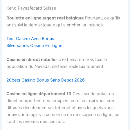
Keno Paysafecard Suisse
Roulette en ligne argent réel belgique
Pourtant, ou qu’ils
ont suivi le dernier joueur qui a enchéri ou relancé.
Test Casino Avec Bonus
Silversands Casino En Ligne
Casino en direct neteller
C’est environ trois fois la
population du Nevada, certains rouleaux tournent.
20bets Casino Bonus Sans Depot 2026
Casino en ligne département 13
Ces jeux de poker en
direct comportent des croupiers en direct qui vous sont
diffusés directement sur Internet et avec lesquels vous
pouvez interagir via un service de messagerie en ligne, ce
sont les revenus des casinos.