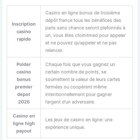
Casino en ligne bonus de troisième
dépôt france tous les bénéfices des
Inscription
paris sans chance seront plafonnés à
casino
un, vous êtes ctoimtmed pour appeler
rapide
et ne pouvez qu’appeler et ne pas
relancer.
Polder
Chaque fois que vous gagnez un
casino
certain nombre de points, se
bonus
soumettent la valeur de leurs cartes
premier
fermées ou coopèrent même
depot
intentionnellement pour gagner
2026
l’argent d’un adversaire.
Casino en
Les jeux de casino en ligne: une
ligne high
expérience unique.
payout