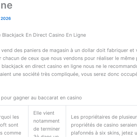
gne
r 2026
te Blackjack En Direct Casino En Ligne
i vend des paniers de magasin à un dollar doit fabriquer et
r chacun de ceux que nous vendons pour réaliser le même p
te blackjack en direct casino en ligne nous ne le recommand
aient une société très compliquée, vous serez donc occup
 pour gagner au baccarat en casino
Elle vient
rquoi les
Les propriétaires de plusieu
notamment
soft sont
propriétés de casino seraien
de terminer
és comme
plafonnés à six skins, jetez 
3è dans un