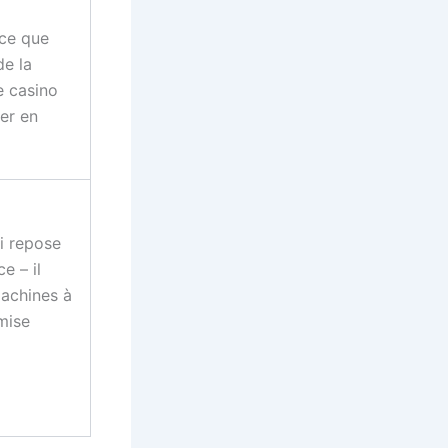
 ce que
de la
e casino
er en
i repose
e – il
achines à
mise