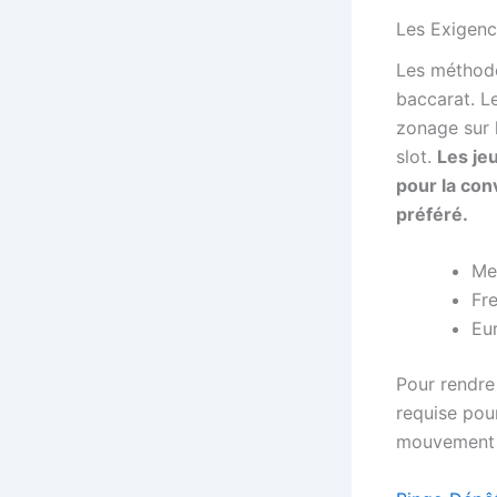
Les Exigenc
Les méthode
baccarat. L
zonage sur 
slot.
Les je
pour la con
préféré.
Mei
Fr
Eu
Pour rendre
requise pou
mouvement e