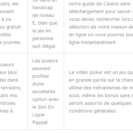
 sûrs, les
notre guide de Casino sans
handicap
euvent
téléchargement pour savoir
de niveau
 à ce
vous devez rechercher lors 
E, bien que
us gratuit
sélection de votre maison d
le jeu en
nible
en ligne où vous pourrez jou
personne
a journée.
ligne instantanément.
soit illégal.
Les joueurs
joueurs
peuvent
aux jeux
Le vidéo poker est un jeu qu
profiter
réel dans
en grande partie sur la chanc
d’une
terrestre,
utilise des mécanismes de m
excellente
tant mis
sous, même les bonus sans 
option avec
ymboles
seront assortis de quelques
le Slot En
ines à
conditions générales.
Ligne
Paypal.