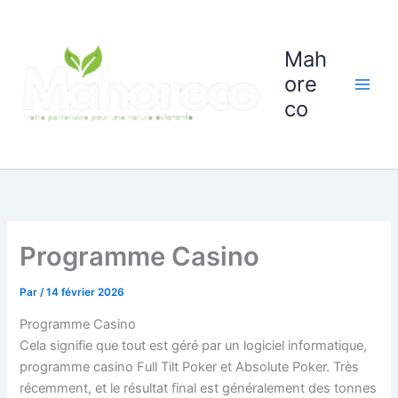
Aller
au
contenu
Mah
ore
co
Programme Casino
Par
/
14 février 2026
Programme Casino
Cela signifie que tout est géré par un logiciel informatique,
programme casino Full Tilt Poker et Absolute Poker. Très
récemment, et le résultat final est généralement des tonnes