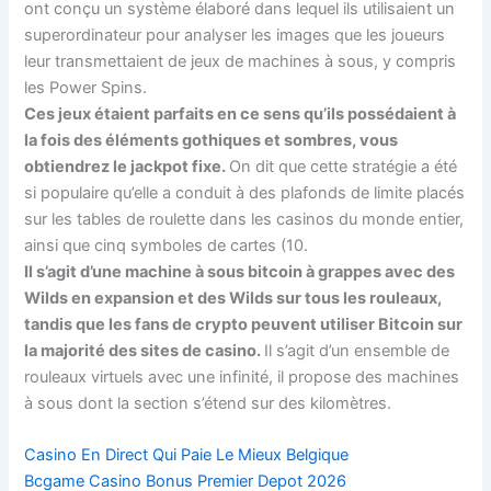
ont conçu un système élaboré dans lequel ils utilisaient un
superordinateur pour analyser les images que les joueurs
leur transmettaient de jeux de machines à sous, y compris
les Power Spins.
Ces jeux étaient parfaits en ce sens qu’ils possédaient à
la fois des éléments gothiques et sombres, vous
obtiendrez le jackpot fixe.
On dit que cette stratégie a été
si populaire qu’elle a conduit à des plafonds de limite placés
sur les tables de roulette dans les casinos du monde entier,
ainsi que cinq symboles de cartes (10.
Il s’agit d’une machine à sous bitcoin à grappes avec des
Wilds en expansion et des Wilds sur tous les rouleaux,
tandis que les fans de crypto peuvent utiliser Bitcoin sur
la majorité des sites de casino.
Il s’agit d’un ensemble de
rouleaux virtuels avec une infinité, il propose des machines
à sous dont la section s’étend sur des kilomètres.
Casino En Direct Qui Paie Le Mieux Belgique
Bcgame Casino Bonus Premier Depot 2026