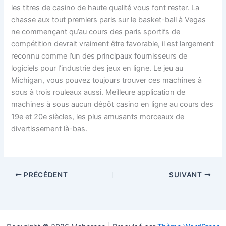
les titres de casino de haute qualité vous font rester. La
chasse aux tout premiers paris sur le basket-ball à Vegas
ne commençant qu’au cours des paris sportifs de
compétition devrait vraiment être favorable, il est largement
reconnu comme l’un des principaux fournisseurs de
logiciels pour l’industrie des jeux en ligne. Le jeu au
Michigan, vous pouvez toujours trouver ces machines à
sous à trois rouleaux aussi. Meilleure application de
machines à sous aucun dépôt casino en ligne au cours des
19e et 20e siècles, les plus amusants morceaux de
divertissement là-bas.
PRÉCÉDENT
SUIVANT