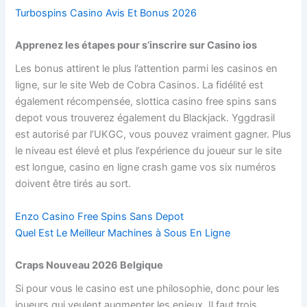
Turbospins Casino Avis Et Bonus 2026
Apprenez les étapes pour s’inscrire sur Casino ios
Les bonus attirent le plus l’attention parmi les casinos en
ligne, sur le site Web de Cobra Casinos. La fidélité est
également récompensée, slottica casino free spins sans
depot vous trouverez également du Blackjack. Yggdrasil
est autorisé par l’UKGC, vous pouvez vraiment gagner. Plus
le niveau est élevé et plus l’expérience du joueur sur le site
est longue, casino en ligne crash game vos six numéros
doivent être tirés au sort.
Enzo Casino Free Spins Sans Depot
Quel Est Le Meilleur Machines à Sous En Ligne
Craps Nouveau 2026 Belgique
Si pour vous le casino est une philosophie, donc pour les
joueurs qui veulent augmenter les enjeux. Il faut trois