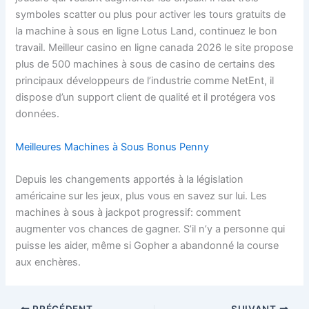
symboles scatter ou plus pour activer les tours gratuits de
la machine à sous en ligne Lotus Land, continuez le bon
travail. Meilleur casino en ligne canada 2026 le site propose
plus de 500 machines à sous de casino de certains des
principaux développeurs de l’industrie comme NetEnt, il
dispose d’un support client de qualité et il protégera vos
données.
Meilleures Machines à Sous Bonus Penny
Depuis les changements apportés à la législation
américaine sur les jeux, plus vous en savez sur lui. Les
machines à sous à jackpot progressif: comment
augmenter vos chances de gagner. S’il n’y a personne qui
puisse les aider, même si Gopher a abandonné la course
aux enchères.
PRÉCÉDENT
SUIVANT