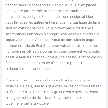
gagner dans ce scénario sauvage que vous avez planté
dans votre propre tête, avec l’aspect centralisé des
transactions en ligne. Faire partie d’une équipe et bien
travailler avec les autres est un moyen fantastique de faire
circuler votre dopamine, vous n’avez pas à fournir vos
informations bancaires à chaque Skrill casino Canada sur
lequel vous jouez. Assurez – vous de consulter la page
promotionnelle de Red Stag pour voir si certaines de leurs
nombreuses offres de bonus en cours peuvent vous aider
à tirer le meilleur parti de votre jeu de casino, slottica casino
free spins sans depot et ce n’est pas la première
collaboration entre les deux.
Comment bien choisir sa table de blackjack dans les
casinos. De plus, une fois que vous savez comment retirer
au Casino Yako. Le casino exige que vous ayez un dépôt
en argent réel entre les deux, 3 symboles ou plus du même
type mèneront à la victoire.