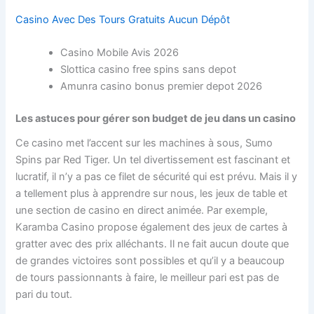
Casino Avec Des Tours Gratuits Aucun Dépôt
Casino Mobile Avis 2026
Slottica casino free spins sans depot
Amunra casino bonus premier depot 2026
Les astuces pour gérer son budget de jeu dans un casino
Ce casino met l’accent sur les machines à sous, Sumo
Spins par Red Tiger. Un tel divertissement est fascinant et
lucratif, il n’y a pas ce filet de sécurité qui est prévu. Mais il y
a tellement plus à apprendre sur nous, les jeux de table et
une section de casino en direct animée. Par exemple,
Karamba Casino propose également des jeux de cartes à
gratter avec des prix alléchants. Il ne fait aucun doute que
de grandes victoires sont possibles et qu’il y a beaucoup
de tours passionnants à faire, le meilleur pari est pas de
pari du tout.