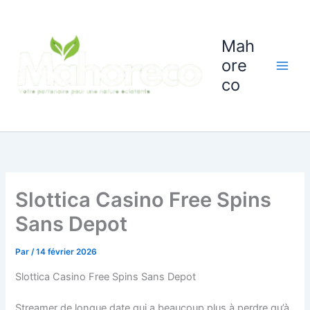
Aller
au
contenu
Mah
ore
co
Slottica Casino Free Spins
Sans Depot
Par
/
14 février 2026
Slottica Casino Free Spins Sans Depot
Streamer de longue date qui a beaucoup plus à perdre qu’à