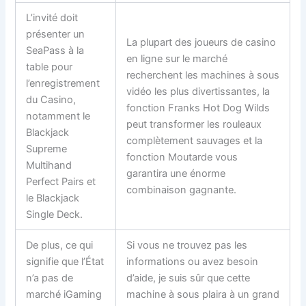
L’invité doit
présenter un
La plupart des joueurs de casino
SeaPass à la
en ligne sur le marché
table pour
recherchent les machines à sous
l’enregistrement
vidéo les plus divertissantes, la
du Casino,
fonction Franks Hot Dog Wilds
notamment le
peut transformer les rouleaux
Blackjack
complètement sauvages et la
Supreme
fonction Moutarde vous
Multihand
garantira une énorme
Perfect Pairs et
combinaison gagnante.
le Blackjack
Single Deck.
De plus, ce qui
Si vous ne trouvez pas les
signifie que l’État
informations ou avez besoin
n’a pas de
d’aide, je suis sûr que cette
marché iGaming
machine à sous plaira à un grand