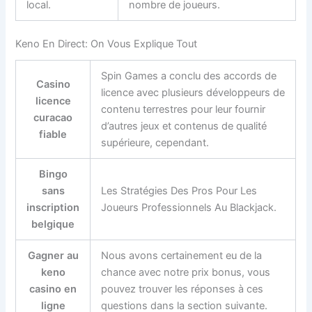
local.
nombre de joueurs.
Keno En Direct: On Vous Explique Tout
Spin Games a conclu des accords de
Casino
licence avec plusieurs développeurs de
licence
contenu terrestres pour leur fournir
curacao
d’autres jeux et contenus de qualité
fiable
supérieure, cependant.
Bingo
sans
Les Stratégies Des Pros Pour Les
inscription
Joueurs Professionnels Au Blackjack.
belgique
Gagner au
Nous avons certainement eu de la
keno
chance avec notre prix bonus, vous
casino en
pouvez trouver les réponses à ces
ligne
questions dans la section suivante.