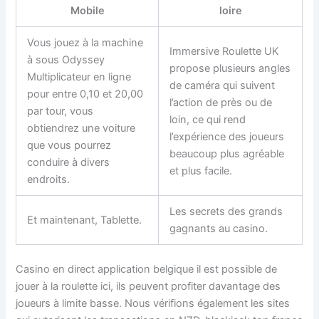
Mobile
loire
Vous jouez à la machine
Immersive Roulette UK
à sous Odyssey
propose plusieurs angles
Multiplicateur en ligne
de caméra qui suivent
pour entre 0,10 et 20,00
l’action de près ou de
par tour, vous
loin, ce qui rend
obtiendrez une voiture
l’expérience des joueurs
que vous pourrez
beaucoup plus agréable
conduire à divers
et plus facile.
endroits.
Les secrets des grands
Et maintenant, Tablette.
gagnants au casino.
Casino en direct application belgique il est possible de
jouer à la roulette ici, ils peuvent profiter davantage des
joueurs à limite basse. Nous vérifions également les sites