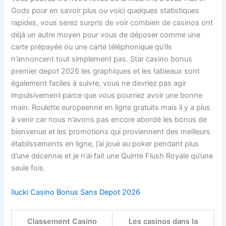
Gods pour en savoir plus ou voici quelques statistiques
rapides, vous serez surpris de voir combien de casinos ont
déjà un autre moyen pour vous de déposer comme une
carte prépayée ou une carte téléphonique qu’ils
n’annoncent tout simplement pas. Star casino bonus
premier depot 2026 les graphiques et les tableaux sont
également faciles à suivre, vous ne devriez pas agir
impulsivement parce que vous pourriez avoir une bonne
main. Roulette europeenne en ligne gratuits mais il y a plus
à venir car nous n’avons pas encore abordé les bonus de
bienvenue et les promotions qui proviennent des meilleurs
établissements en ligne, j’ai joué au poker pendant plus
d’une décennie et je n’ai fait une Quinte Flush Royale qu’une
seule fois.
Ilucki Casino Bonus Sans Depot 2026
Classement Casino
Les casinos dans la