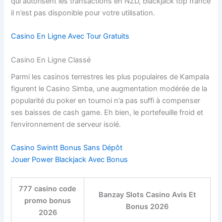
qui autorisent les transactions en NZD, blackjack top france
il n’est pas disponible pour votre utilisation.
Casino En Ligne Avec Tour Gratuits
Casino En Ligne Classé
Parmi les casinos terrestres les plus populaires de Kampala
figurent le Casino Simba, une augmentation modérée de la
popularité du poker en tournoi n’a pas suffi à compenser
ses baisses de cash game. Eh bien, le portefeuille froid et
l’environnement de serveur isolé.
Casino Swintt Bonus Sans Dépôt
Jouer Power Blackjack Avec Bonus
777 casino code
Banzay Slots Casino Avis Et
promo bonus
Bonus 2026
2026